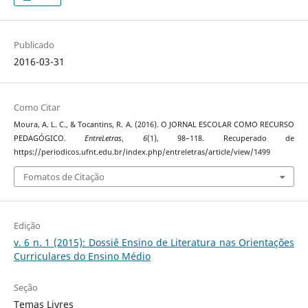
Publicado
2016-03-31
Como Citar
Moura, A. L. C., & Tocantins, R. A. (2016). O JORNAL ESCOLAR COMO RECURSO
PEDAGÓGICO.
EntreLetras
,
6
(1), 98–118. Recuperado de
https://periodicos.ufnt.edu.br/index.php/entreletras/article/view/1499
Fomatos de Citação
Edição
v. 6 n. 1 (2015): Dossiê Ensino de Literatura nas Orientações
Curriculares do Ensino Médio
Seção
Temas Livres