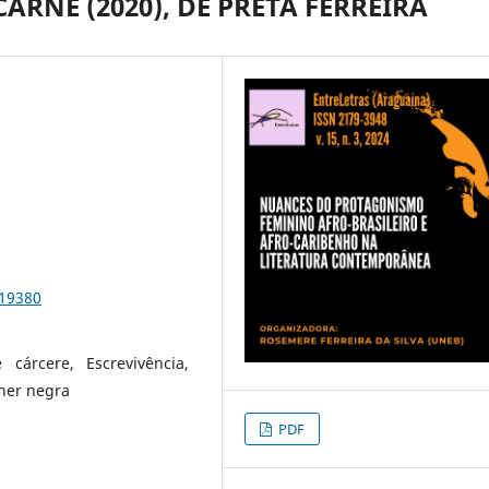
RNE (2020), DE PRETA FERREIRA
e19380
e cárcere, Escrevivência,
her negra
PDF