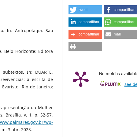
tweet
compartilhar
compartilhar
compartilhar
. In: Antropofagia. São
compartilhar
mail
. Belo Horizonte: Editora
 subtextos. In: DUARTE,
No metrics availabl
evivências: a escrita de
-
see de
Evaristo. Rio de Janeiro:
o-apresentação da Mulher
, Brasília, v. 1, p. 52-57,
/www.palmares.gov.br/wp-
em: 3 abr. 2023.