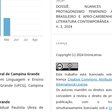
Seção
DOSSIÊ: NUANCES
PROTAGONISMO FEMININO A
BRASILEIRO E AFRO-CARIBEN
LITERATURA CONTEMPORÂNEA - v
n. 3, 2024
Licença
Copyright (c) 2024 EntreLetras
ral de Campina Grande
Este trabalho está licenciado s
licença
Creative Commons Attributi
em Linguagem e Ensino
International License
.
Grande (UFCG), Campina
Os autores mantêm os direitos auto
concedem à revista o direito de pr
publicação, com o trab
Grande
adual Paulista (Área de
simultaneamente licenciado sob a
Cr