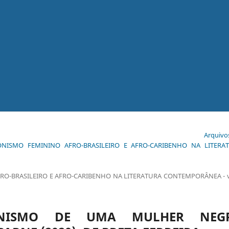
Arquivo
GONISMO FEMININO AFRO-BRASILEIRO E AFRO-CARIBENHO NA LITERA
O-BRASILEIRO E AFRO-CARIBENHO NA LITERATURA CONTEMPORÂNEA - v.
ONISMO DE UMA MULHER NEG