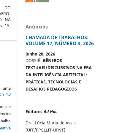
 DO
FRO-
HO NA
. 15,
Anúncios
CHAMADA DE TRABALHOS:
VOLUME 17, NÚMERO 3, 2026
junho 20, 2026
DOSSIÊ:
GÊNEROS
TEXTUAIS/DISCURSIVOS NA ERA
DA INTELIGÊNCIA ARTIFICIAL:
PRÁTICAS, TECNOLOGIAS E
ob uma
DESAFIOS PEDAGÓGICOS
on 4.0
rais e
Editores
Ad Hoc
:
imeira
alho
Dra. Lúcia Maria de Assis
eative
(UFF/PPGLLIT-UFNT)