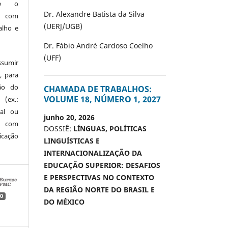
te o
Dr. Alexandre Batista da Silva
o com
(UERJ/UGB)
alho e
Dr. Fábio André Cardoso Coelho
(UFF)
ssumir
, para
são do
CHAMADA DE TRABALHOS:
VOLUME 18, NÚMERO 1, 2027
 (ex.:
nal ou
junho 20, 2026
 com
DOSSIÊ:
LÍNGUAS, POLÍTICAS
icação
LINGUÍSTICAS E
INTERNACIONALIZAÇÃO DA
EDUCAÇÃO SUPERIOR: DESAFIOS
E PERSPECTIVAS NO CONTEXTO
DA REGIÃO NORTE DO BRASIL E
0
DO MÉXICO