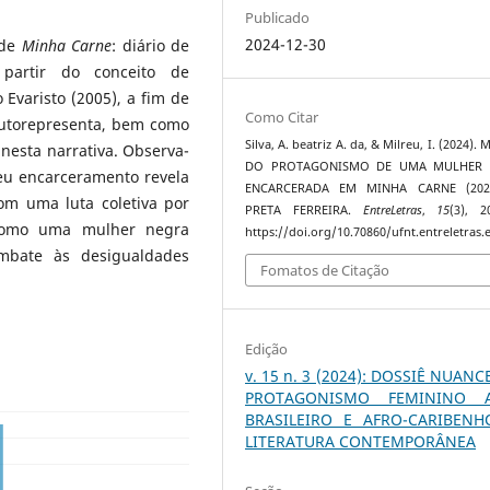
Publicado
2024-12-30
 de
Minha Carne
: diário de
 partir do conceito de
 Evaristo (2005), a fim de
Como Citar
autorepresenta, bem como
Silva, A. beatriz A. da, & Milreu, I. (2024).
nesta narrativa. Observa-
DO PROTAGONISMO DE UMA MULHER 
seu encarceramento revela
ENCARCERADA EM MINHA CARNE (202
om uma luta coletiva por
PRETA FERREIRA.
EntreLetras
,
15
(3), 2
e como uma mulher negra
https://doi.org/10.70860/ufnt.entreletras.
ombate às desigualdades
Fomatos de Citação
Edição
v. 15 n. 3 (2024): DOSSIÊ NUANC
PROTAGONISMO FEMININO A
BRASILEIRO E AFRO-CARIBEN
LITERATURA CONTEMPORÂNEA