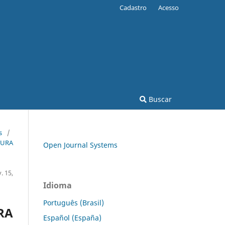
Cadastro
Acesso
Buscar
s
/
TURA
Open Journal Systems
 15,
Idioma
Português (Brasil)
RA
Español (España)