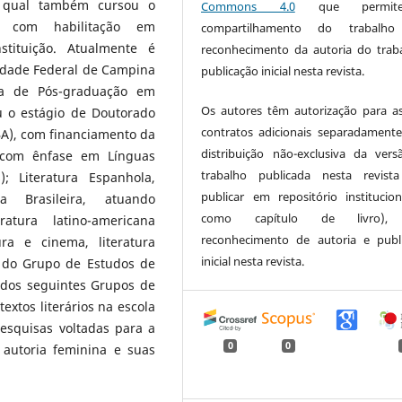
na qual também cursou o
Commons 4.0
que permi
, com habilitação em
compartilhamento do trabalh
stituição. Atualmente é
reconhecimento da autoria do trab
sidade Federal de Campina
publicação inicial nesta revista.
a de Pós-graduação em
Os autores têm autorização para a
u o estágio de Doutorado
contratos adicionais separadamente
A), com financiamento da
distribuição não-exclusiva da ver
 com ênfase em Línguas
trabalho publicada nesta revista
; Literatura Espanhola,
publicar em repositório institucio
ra Brasileira, atuando
como capítulo de livro),
atura latino-americana
reconhecimento de autoria e publ
ura e cinema, literatura
inicial nesta revista.
r do Grupo de Estudos de
a dos seguintes Grupos de
xtos literários na escola
esquisas voltadas para a
0
0
 autoria feminina e suas