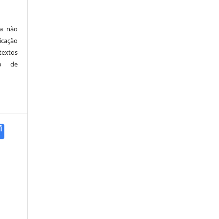
ia não
icação
textos
ão de