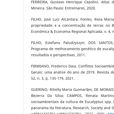
FERREIRA, Gustavo Henrique Cepolini. Atlas 
Mineira. São Paulo: Entremares, 2020.
FILHO, José Luiz Alcantara; Fontes, Rosa Mari
propriedade e a concentração de terras no Bra
Econômica & Economia Regional Aplicada. v. 4, n.
FILHO, Estefano Paludzyszyn; DOS SANTOS,
Programa de melhoramento genético de eucalip
resultados e perspectivas, 2011.
FIRMIANO, Frederico Daia. Conflitos Socioambi
Gerais: uma análise do ano de 2019. Revista de 
52, n. 3, p. 135-179, 2021.
GUERINO, Ritielly Maria Guimarães; DE MORAIS,
Bezerra Da Silva; CAMPOS, Renata Martin
socioambientais da cultura de Eucalyptus spp. 
panorama da literatura. Research, Society and De
e48811326751-e48811326751, 2022. DOI:
htt