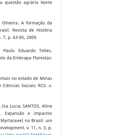
da questão agrária Norte
a Oliveira. A formação da
sil. Revista de História
 7, p. 63-85, 2009.
 Paulo Eduardo Telles.
to da Embrapa Florestas:
entais no estado de Minas
Ciências Sociais: RCS. v.
 Isa Lucia; SANTOS, Aline
s. Expansão e impactos
(Myrtaceae) no Brasil: um
velopment. v. 11, n. 3, p.
ps://doi.org/10.33448/rsd-