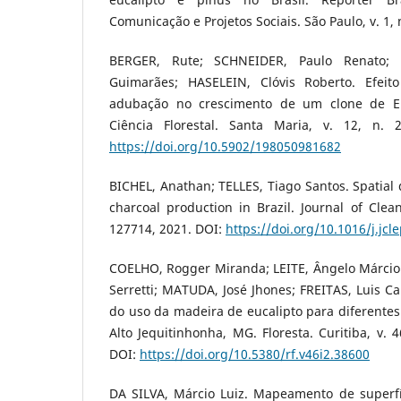
Comunicação e Projetos Sociais. São Paulo, v. 1, n
BERGER, Rute; SCHNEIDER, Paulo Renato; 
Guimarães; HASELEIN, Clóvis Roberto. Efei
adubação no crescimento de um clone de Eu
Ciência Florestal. Santa Maria, v. 12, n. 
https://doi.org/10.5902/198050981682
BICHEL, Anathan; TELLES, Tiago Santos. Spatial
charcoal production in Brazil. Journal of Clean
127714, 2021. DOI:
https://doi.org/10.1016/j.jc
COELHO, Rogger Miranda; LEITE, Ângelo Márcio 
Serretti; MATUDA, José Jhones; FREITAS, Luis Ca
do uso da madeira de eucalipto para diferentes 
Alto Jequitinhonha, MG. Floresta. Curitiba, v. 4
DOI:
https://doi.org/10.5380/rf.v46i2.38600
DA SILVA, Márcio Luiz. Mapeamento de superfí