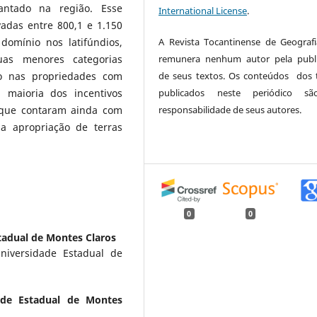
antado na região. Esse
International License
.
adas entre 800,1 e 1.150
A Revista Tocantinense de Geograf
omínio nos latifúndios,
remunera nenhum autor pela publ
uas menores categorias
de seus textos. Os conteúdos dos 
io nas propriedades com
publicados neste periódico s
 maioria dos incentivos
responsabilidade de seus autores.
 que contaram ainda com
 a apropriação de terras
0
0
tadual de Montes Claros
niversidade Estadual de
ade Estadual de Montes