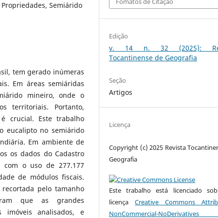
Fomatos de Citação
, Propriedades, Semiárido
Edição
v. 14 n. 32 (2025): Rev
Tocantinense de Geografia
sil, tem gerado inúmeras
Seção
ais. Em áreas semiáridas
Artigos
miárido mineiro, onde o
 territoriais. Portanto,
é crucial. Este trabalho
Licença
o eucalipto no semiárido
undiária. Em ambiente de
Copyright (c) 2025 Revista Tocantine
dos os dados do Cadastro
Geografia
le com o uso de 277.177
dade de módulos fiscais.
i recortada pelo tamanho
Este trabalho está licenciado s
raram que as grandes
licença
Creative Commons Attrib
 imóveis analisados, e
NonCommercial-NoDerivative