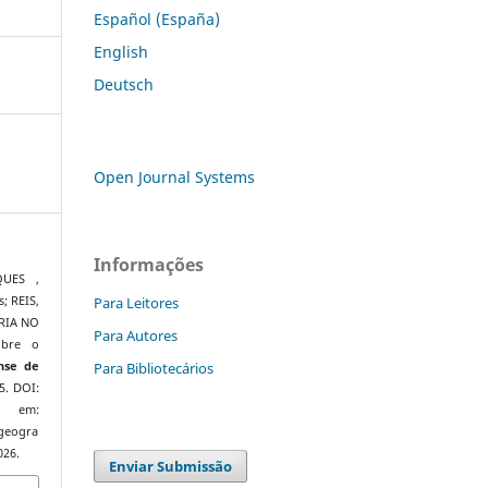
Español (España)
English
Deutsch
Open Journal Systems
Informações
QUES ,
Para Leitores
; REIS,
RIA NO
Para Autores
obre o
Para Bibliotecários
nse de
25. DOI:
el em:
/geogra
026.
Enviar Submissão