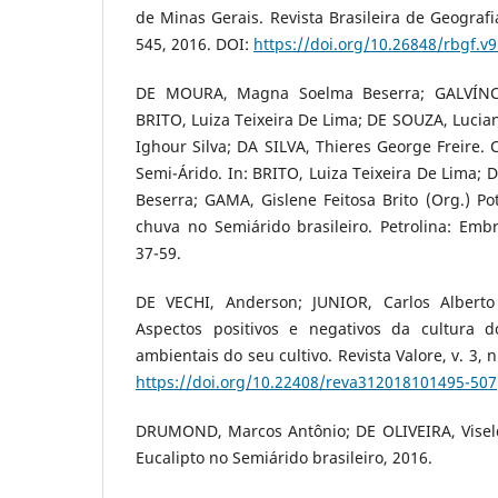
de Minas Gerais. Revista Brasileira de Geografia 
545, 2016. DOI:
https://doi.org/10.26848/rbgf.v
DE MOURA, Magna Soelma Beserra; GALVÍNCIO
BRITO, Luiza Teixeira De Lima; DE SOUZA, Lucian
Ighour Silva; DA SILVA, Thieres George Freire.
Semi-Árido. In: BRITO, Luiza Teixeira De Lima
Beserra; GAMA, Gislene Feitosa Brito (Org.) P
chuva no Semiárido brasileiro. Petrolina: Emb
37-59.
DE VECHI, Anderson; JUNIOR, Carlos Alberto
Aspectos positivos e negativos da cultura d
ambientais do seu cultivo. Revista Valore, v. 3, n
https://doi.org/10.22408/reva312018101495-507
DRUMOND, Marcos Antônio; DE OLIVEIRA, Viseldo
Eucalipto no Semiárido brasileiro, 2016.