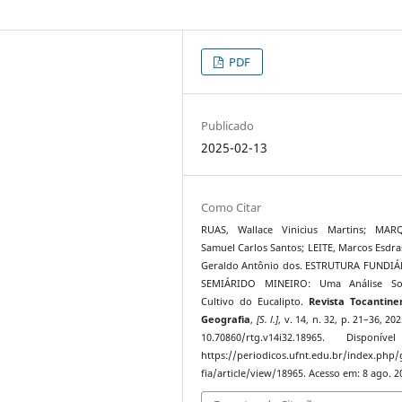
PDF
Publicado
2025-02-13
Como Citar
RUAS, Wallace Vinicius Martins; MAR
Samuel Carlos Santos; LEITE, Marcos Esdras
Geraldo Antônio dos. ESTRUTURA FUNDIÁ
SEMIÁRIDO MINEIRO: Uma Análise S
Cultivo do Eucalipto.
Revista Tocantine
Geografia
,
[S. l.]
, v. 14, n. 32, p. 21–36, 20
10.70860/rtg.v14i32.18965. Disponív
https://periodicos.ufnt.edu.br/index.php
fia/article/view/18965. Acesso em: 8 ago. 2