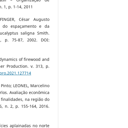
. 1, p. 1-14, 2011
FINGER, César Augusto
to do espaçamento e da
calyptus saligna Smith.
2, p. 75-87, 2002. DOI:
 dynamics of firewood and
er Production. v. 313, p.
lepro.2021.127714
Pinto; LEONEL, Marcelino
rlos. Avaliação econômica
finalidades, na região do
6, n. 2, p. 155-164, 2016.
cies aplainadas no norte