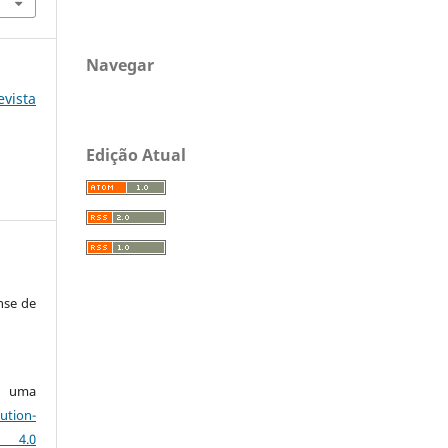
Navegar
ista
Edição Atual
nse de
ob uma
ution-
s 4.0