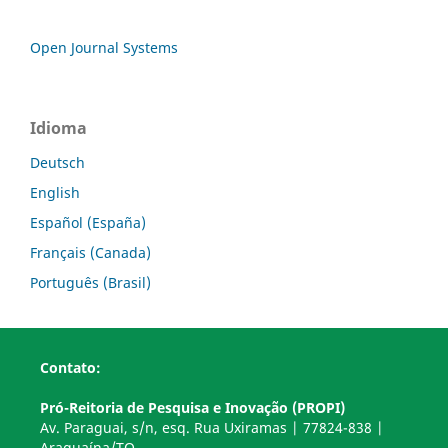
Open Journal Systems
Idioma
Deutsch
English
Español (España)
Français (Canada)
Português (Brasil)
Contato:
Pró-Reitoria de Pesquisa e Inovação (PROPI)
Av. Paraguai, s/n, esq. Rua Uxiramas | 77824-838 |
Araguaína/TO