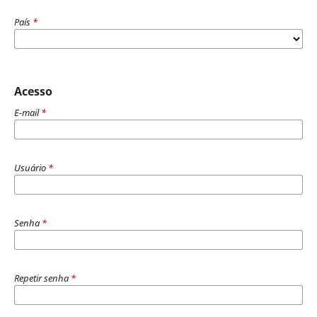
País
*
Acesso
E-mail
*
Usuário
*
Senha
*
Repetir senha
*