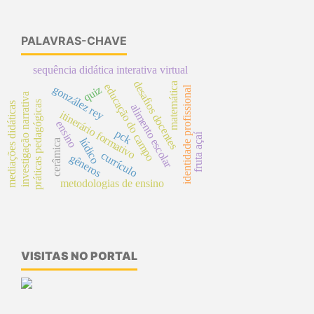
PALAVRAS-CHAVE
sequência didática interativa virtual
desafios docentes
matemática
educação do campo
quiz
gonzález rey
identidade profissional
investigação narrativa
práticas pedagógicas
mediações didáticas
alimento escolar
itinerário formativo
ensino
pck
fruta açaí
lúdico
cerâmica
currículo
gêneros
metodologias de ensino
VISITAS NO PORTAL