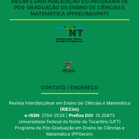
RIECIM É UMA PUBLICAÇÃO DO PROGRAMA DE
PÓS-GRADUAÇÃO DE ENSINO DE CIÊNCIAS E
MATEMÁTICA (PPGECIM/UFNT)
CONTATO / ENDEREÇO
Revista Interdisicplinar em Ensino de Ciências e Matemática
(RIECim)
e-ISSN
: 2764-2534 |
Prefixo DOI
: 10.20873
Universidade Federal do Norte de Tocantins (UFT)
Programa de Pós-Graduação em Ensino de Ciências e
Matemática (PPGecim)