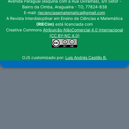
Avenida Paraguai (esquina com a Rua Uxiramas), s/n Setor -
Bairro da Cimba, Araguaína - TO, 77824-838
E-mail:
riecienciasematematica@gmail.com
A Revista Interdisicplinar em Ensino de Ciências e Matemática
(RIECim)
está licenciada com
Creative Commons
Atribuição-NãoComercial 4.0 Internacional
(CC BY-NC 4.0)
OJS customizado por:
Luis Andrés Castillo B.