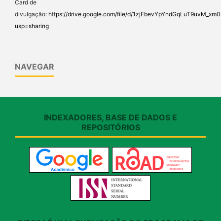
Card de
divulgação:
https://drive.google.com/file/d/1zjEbevYpYndGqLuT9uvM_x
usp=sharing
NAVEGAR
INDEXADORES, BASE DE DADOS E
REPOSITÓRIOS