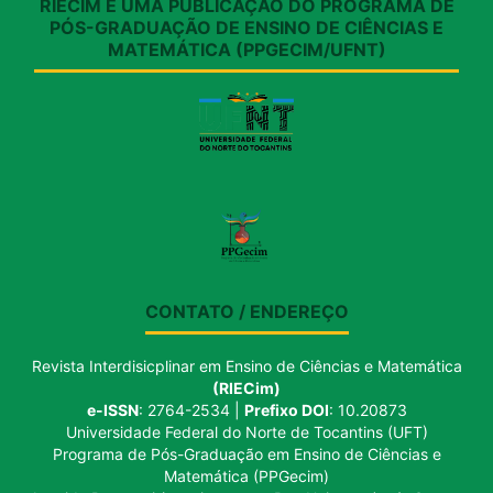
RIECIM É UMA PUBLICAÇÃO DO PROGRAMA DE
PÓS-GRADUAÇÃO DE ENSINO DE CIÊNCIAS E
MATEMÁTICA (PPGECIM/UFNT)
CONTATO / ENDEREÇO
Revista Interdisicplinar em Ensino de Ciências e Matemática
(RIECim)
e-ISSN
: 2764-2534 |
Prefixo DOI
: 10.20873
Universidade Federal do Norte de Tocantins (UFT)
Programa de Pós-Graduação em Ensino de Ciências e
Matemática (PPGecim)