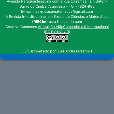
Avenida Paraguai (esquina com a Rua Uxiramas), s/n Setor -
Bairro da Cimba, Araguaína - TO, 77824-838
E-mail:
riecienciasematematica@gmail.com
A Revista Interdisicplinar em Ensino de Ciências e Matemática
(RIECim)
está licenciada com
Creative Commons
Atribuição-NãoComercial 4.0 Internacional
(CC BY-NC 4.0)
OJS customizado por:
Luis Andrés Castillo B.