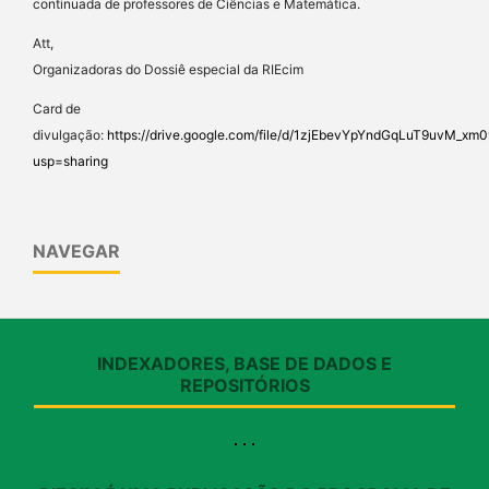
continuada de professores de Ciências e Matemática.
Att,
Organizadoras do Dossiê especial da RIEcim
Card de
divulgação:
https://drive.google.com/file/d/1zjEbevYpYndGqLuT9uvM_x
usp=sharing
NAVEGAR
INDEXADORES, BASE DE DADOS E
REPOSITÓRIOS