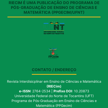
RIECIM É UMA PUBLICAÇÃO DO PROGRAMA DE
PÓS-GRADUAÇÃO DE ENSINO DE CIÊNCIAS E
MATEMÁTICA (PPGECIM/UFNT)
CONTATO / ENDEREÇO
Revista Interdisicplinar em Ensino de Ciências e Matemática
(RIECim)
e-ISSN
: 2764-2534 |
Prefixo DOI
: 10.20873
Universidade Federal do Norte de Tocantins (UFT)
Programa de Pós-Graduação em Ensino de Ciências e
Matemática (PPGecim)