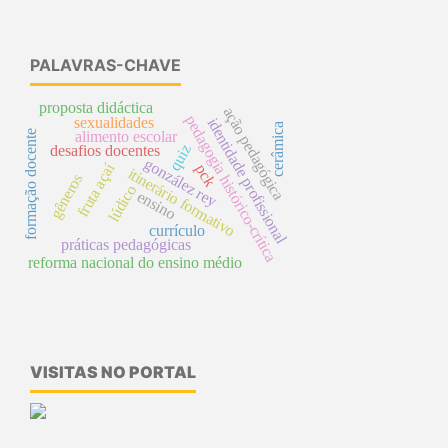
PALAVRAS-CHAVE
proposta didáctica
ação pedagógica
pedagogia histórico-crítica
sexualidades
identidade profissional
cerâmica
formação docente
alimento escolar
quiz
desafios docentes
gonzález rey
fruta açaí
pck
itinerário formativo
gêneros
lúdico
ensino
currículo
práticas pedagógicas
reforma nacional do ensino médio
VISITAS NO PORTAL