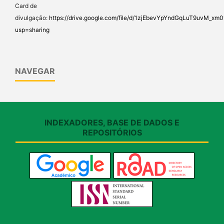
Card de
divulgação:
https://drive.google.com/file/d/1zjEbevYpYndGqLuT9uvM_x
usp=sharing
NAVEGAR
INDEXADORES, BASE DE DADOS E
REPOSITÓRIOS