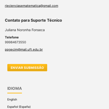
riecienciasematematica@gmail.com
Contato para Suporte Técnico
Juliana Noronha Fonseca
Telefone
99984673550
ppgecim@mail.uft.edu.br
ENVIAR SUBMISSÃO
IDIOMA
English
Español (España)