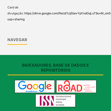
Card de
divulgação:
https://drive.google.com/file/d/1zjEbevYpYndGqLuT9uvM_x
usp=sharing
NAVEGAR
INDEXADORES, BASE DE DADOS E
REPOSITÓRIOS