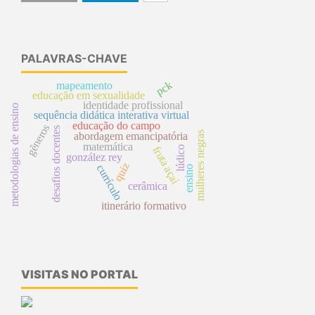
PALAVRAS-CHAVE
pck
mapeamento
educação em sexualidade
identidade profissional
metodologias de ensino
sequência didática interativa virtual
educação do campo
gêneros
desafios docentes
mulheres negras
abordagem emancipatória
matemática
lúdico
fruta açaí
gonzález rey
quiz
currículo
ensino
cerâmica
itinerário formativo
VISITAS NO PORTAL