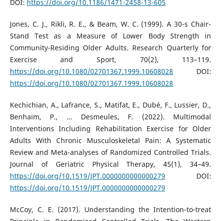
DOI:
https://doi.org/10.1186/1471-2458-13-605
Jones, C. J., Rikli, R. E., & Beam, W. C. (1999). A 30-s Chair-
Stand Test as a Measure of Lower Body Strength in
Community-Residing Older Adults. Research Quarterly for
Exercise and Sport, 70(2), 113–119.
https://doi.org/10.1080/02701367.1999.10608028
DOI:
https://doi.org/10.1080/02701367.1999.10608028
Kechichian, A., Lafrance, S., Matifat, E., Dubé, F., Lussier, D.,
Benhaim, P., … Desmeules, F. (2022). Multimodal
Interventions Including Rehabilitation Exercise for Older
Adults With Chronic Musculoskeletal Pain: A Systematic
Review and Meta-analyses of Randomized Controlled Trials.
Journal of Geriatric Physical Therapy, 45(1), 34–49.
https://doi.org/10.1519/JPT.0000000000000279
DOI:
https://doi.org/10.1519/JPT.0000000000000279
McCoy, C. E. (2017). Understanding the Intention-to-treat