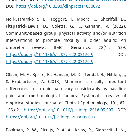
DOI:
https://doi.org/10.3390/clinpract11030072
Neil-Sztramko, S. E., Teggart, K., Moore, C., Sherifali, D.,
Fitzpatrick-Lewis, D., Coletta, G., … Ganann, R. (2022).
Community-based group physical activity and/or nutrition
interventions to promote mobility in older adults: An
umbrella review. BMC Geriatrics, 22(1), 539.
https://doi.org/10.1186/s12877-022-03170-9
DOI:
https://doi.org/10.1186/s12877-022-03170-9
Olsen, M. F., Bjerre, E., Hansen, M. D., Tendal, B., Hilden, J.,
& Hróbjartsson, A. (2018). Minimum clinically important
differences in chronic pain vary considerably by baseline
pain and methodological factors: Systematic review of
empirical studies. Journal of Clinical Epidemiology, 101, 87-
106.e2.
https://doi.org/10.1016/j.jclinepi.2018.05.007
DOI:
https://doi.org/10.1016/j.jclinepi.2018.05.007
Poolman, R. W., Struijs, P. A. A., Krips, R., Sierevelt, I. N.,