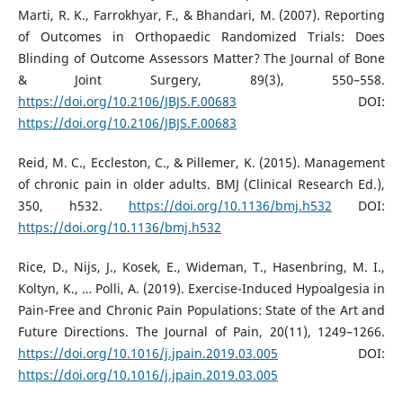
Marti, R. K., Farrokhyar, F., & Bhandari, M. (2007). Reporting
of Outcomes in Orthopaedic Randomized Trials: Does
Blinding of Outcome Assessors Matter? The Journal of Bone
& Joint Surgery, 89(3), 550–558.
https://doi.org/10.2106/JBJS.F.00683
DOI:
https://doi.org/10.2106/JBJS.F.00683
Reid, M. C., Eccleston, C., & Pillemer, K. (2015). Management
of chronic pain in older adults. BMJ (Clinical Research Ed.),
350, h532.
https://doi.org/10.1136/bmj.h532
DOI:
https://doi.org/10.1136/bmj.h532
Rice, D., Nijs, J., Kosek, E., Wideman, T., Hasenbring, M. I.,
Koltyn, K., … Polli, A. (2019). Exercise-Induced Hypoalgesia in
Pain-Free and Chronic Pain Populations: State of the Art and
Future Directions. The Journal of Pain, 20(11), 1249–1266.
https://doi.org/10.1016/j.jpain.2019.03.005
DOI:
https://doi.org/10.1016/j.jpain.2019.03.005