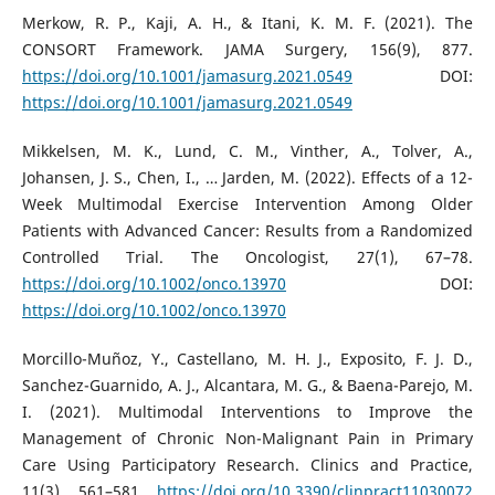
Merkow, R. P., Kaji, A. H., & Itani, K. M. F. (2021). The
CONSORT Framework. JAMA Surgery, 156(9), 877.
https://doi.org/10.1001/jamasurg.2021.0549
DOI:
https://doi.org/10.1001/jamasurg.2021.0549
Mikkelsen, M. K., Lund, C. M., Vinther, A., Tolver, A.,
Johansen, J. S., Chen, I., … Jarden, M. (2022). Effects of a 12-
Week Multimodal Exercise Intervention Among Older
Patients with Advanced Cancer: Results from a Randomized
Controlled Trial. The Oncologist, 27(1), 67–78.
https://doi.org/10.1002/onco.13970
DOI:
https://doi.org/10.1002/onco.13970
Morcillo-Muñoz, Y., Castellano, M. H. J., Exposito, F. J. D.,
Sanchez-Guarnido, A. J., Alcantara, M. G., & Baena-Parejo, M.
I. (2021). Multimodal Interventions to Improve the
Management of Chronic Non-Malignant Pain in Primary
Care Using Participatory Research. Clinics and Practice,
11(3), 561–581.
https://doi.org/10.3390/clinpract11030072