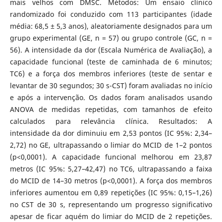
mais velhos com DMSC. Métodos: Um ensaio clínico
randomizado foi conduzido com 113 participantes (idade
média: 68,5 ± 5,3 anos), aleatoriamente designados para um
grupo experimental (GE, n = 57) ou grupo controle (GC, n =
56). A intensidade da dor (Escala Numérica de Avaliação), a
capacidade funcional (teste de caminhada de 6 minutos;
TC6) e a força dos membros inferiores (teste de sentar e
levantar de 30 segundos; 30 s-CST) foram avaliadas no início
e após a intervenção. Os dados foram analisados ​​usando
ANOVA de medidas repetidas, com tamanhos de efeito
calculados para relevância clínica. Resultados: A
intensidade da dor diminuiu em 2,53 pontos (IC 95%: 2,34–
2,72) no GE, ultrapassando o limiar do MCID de 1–2 pontos
(p<0,0001). A capacidade funcional melhorou em 23,87
metros (IC 95%: 5,27–42,47) no TC6, ultrapassando a faixa
do MCID de 14–30 metros (p<0,0001). A força dos membros
inferiores aumentou em 0,89 repetições (IC 95%: 0,15–1,26)
no CST de 30 s, representando um progresso significativo
apesar de ficar aquém do limiar do MCID de 2 repetições.