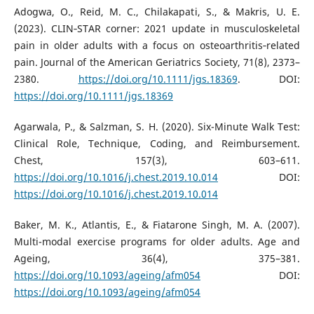
Adogwa, O., Reid, M. C., Chilakapati, S., & Makris, U. E.
(2023). CLIN‐STAR corner: 2021 update in musculoskeletal
pain in older adults with a focus on osteoarthritis‐related
pain. Journal of the American Geriatrics Society, 71(8), 2373–
2380.
https://doi.org/10.1111/jgs.18369
. DOI:
https://doi.org/10.1111/jgs.18369
Agarwala, P., & Salzman, S. H. (2020). Six-Minute Walk Test:
Clinical Role, Technique, Coding, and Reimbursement.
Chest, 157(3), 603–611.
https://doi.org/10.1016/j.chest.2019.10.014
DOI:
https://doi.org/10.1016/j.chest.2019.10.014
Baker, M. K., Atlantis, E., & Fiatarone Singh, M. A. (2007).
Multi-modal exercise programs for older adults. Age and
Ageing, 36(4), 375–381.
https://doi.org/10.1093/ageing/afm054
DOI:
https://doi.org/10.1093/ageing/afm054