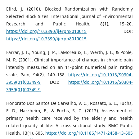
Efird, J. (2010). Blocked Randomization with Randomly
Selected Block Sizes. International Journal of Environmental
Research and Public Health, 8(1), 15–20.
https://doi.org/10.3390/ijerph8010015
DOI:
https://doi.org/10.3390/ijerph8010015
Farrar, J. T., Young, J. P., LaMoreaux, L., Werth, J. L., & Poole,
M. R. (2001). Clinical importance of changes in chronic pain
intensity measured on an 11-point numerical pain rating
scale. Pain, 94(2), 149–158.
https://doi.org/10.1016/S0304-
3959(01)00349-9
DOI:
https://doi.org/10.1016/S0304-
3959(01)00349-9
Honorato Dos Santos De Carvalho, V. C., Rossato, S. L., Fuchs,
F. D., Harzheim, E., & Fuchs, S. C. (2013). Assessment of
primary health care received by the elderly and health
related quality of life: A cross-sectional study. BMC Public
Health, 13(1), 605.
https://doi.org/10.1186/1471-2458-13-605