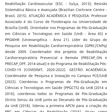
Reabilitação Cardiovascular (ESC - Suíça, 2013); Revisão
Sistemática Básica e Avançada (Brazilian Cochrane Centre -
Brasil, 2015). ATUAÇÃO ACADÊMICA E PESQUISA: Professor
Associado 4 do Curso de Fisioterapia na Universidade de
Brasília (UnB). Orientador nos Programas de Pós-Graduação
em Ciências e Tecnologias em Saúde (UnB - Área 45) e
PPGMHR (Unievangélica - Área 21). Líder do Grupo de
Pesquisa em Reabilitação Cardiorrespiratória (GPRC/CNPq)
desde 2009. Coordenador dos projetos de Reabilitação
Cardiorrespiratória Presencial e Remota (PRECAP_ON e
PRECAP_OFF, 2014-atual) e do Programa de Reabilitação Pós-
COVID-19 (COVIDIMT, 2020-2022). GESTÃO ACADÊMICA:
Coordenador de Pesquisa e Inovação no Campus FCE/UnB
(2023). Coordenou o Programas de Pós-Graduação em
Ciências e Tecnologias em Saúde (PPGCTS) da UnB (2014 a
2016), coordenou todos os Programas de Pós-Graduação
Stricto Sensu da UnB junto ao Decanato de Pós-Graduação
da UnB (2018), liderou a primeira APCN para a criação do
PPG em Ciências da Reabilitação (2016). Atuou como