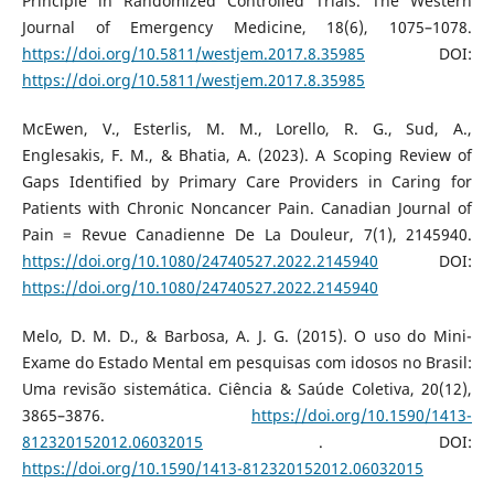
Principle in Randomized Controlled Trials. The Western
Journal of Emergency Medicine, 18(6), 1075–1078.
https://doi.org/10.5811/westjem.2017.8.35985
DOI:
https://doi.org/10.5811/westjem.2017.8.35985
McEwen, V., Esterlis, M. M., Lorello, R. G., Sud, A.,
Englesakis, F. M., & Bhatia, A. (2023). A Scoping Review of
Gaps Identified by Primary Care Providers in Caring for
Patients with Chronic Noncancer Pain. Canadian Journal of
Pain = Revue Canadienne De La Douleur, 7(1), 2145940.
https://doi.org/10.1080/24740527.2022.2145940
DOI:
https://doi.org/10.1080/24740527.2022.2145940
Melo, D. M. D., & Barbosa, A. J. G. (2015). O uso do Mini-
Exame do Estado Mental em pesquisas com idosos no Brasil:
Uma revisão sistemática. Ciência & Saúde Coletiva, 20(12),
3865–3876.
https://doi.org/10.1590/1413-
812320152012.06032015
. DOI:
https://doi.org/10.1590/1413-812320152012.06032015