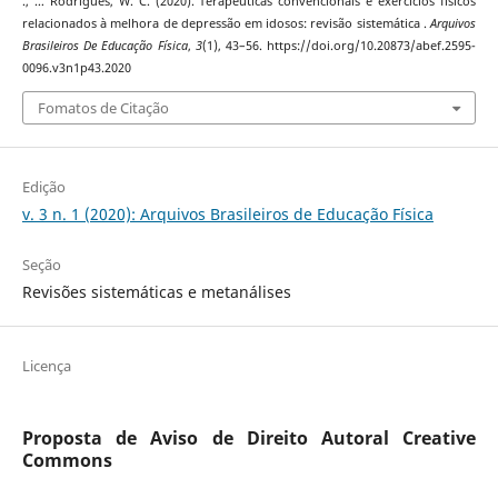
., … Rodrigues, W. C. (2020). Terapêuticas convencionais e exercícios físicos
relacionados à melhora de depressão em idosos: revisão sistemática .
Arquivos
Brasileiros De Educação Física
,
3
(1), 43–56. https://doi.org/10.20873/abef.2595-
0096.v3n1p43.2020
Fomatos de Citação
Edição
v. 3 n. 1 (2020): Arquivos Brasileiros de Educação Física
Seção
Revisões sistemáticas e metanálises
Licença
Proposta de Aviso de Direito Autoral Creative
Commons