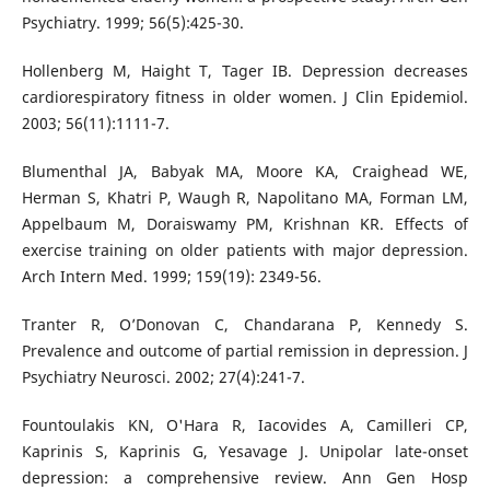
Psychiatry. 1999; 56(5):425-30.
Hollenberg M, Haight T, Tager IB. Depression decreases
cardiorespiratory fitness in older women. J Clin Epidemiol.
2003; 56(11):1111-7.
Blumenthal JA, Babyak MA, Moore KA, Craighead WE,
Herman S, Khatri P, Waugh R, Napolitano MA, Forman LM,
Appelbaum M, Doraiswamy PM, Krishnan KR. Effects of
exercise training on older patients with major depression.
Arch Intern Med. 1999; 159(19): 2349-56.
Tranter R, O’Donovan C, Chandarana P, Kennedy S.
Prevalence and outcome of partial remission in depression. J
Psychiatry Neurosci. 2002; 27(4):241-7.
Fountoulakis KN, O'Hara R, Iacovides A, Camilleri CP,
Kaprinis S, Kaprinis G, Yesavage J. Unipolar late-onset
depression: a comprehensive review. Ann Gen Hosp