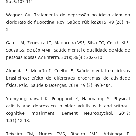
Spe5:107-111.
Wagner GA. Tratamento de depressão no idoso além do
cloridrato de fluoxetina. Rev. Saúde Pública2015; 49 (20): 1-
5.
Gato J M, Zenevicz LT, Madureira VSF, Silva TG, Celich KLS,
Souza SS, de Léo MMF. Saúde mental e qualidade de vida de
pessoas idosas Av Enferm. 2018; 36(3): 302-310.
Almeida E, Mourão I, Coelho E. Saúde mental em idosos
brasileiros: efeito de diferentes programas de atividade
física. Psic., Saúde & Doenças. 2018; 19 (2): 390-404.
Yuenyongchaiwat K, Pongpanit K, Hanmanop S. Physical
activity and depression in older adults with and without
cognitive impairment. Dement Neuropsychol. 2018;
12(1):12-18.
Teixeira CM, Nunes FMS, Ribeiro FMS, Arbinaga F,