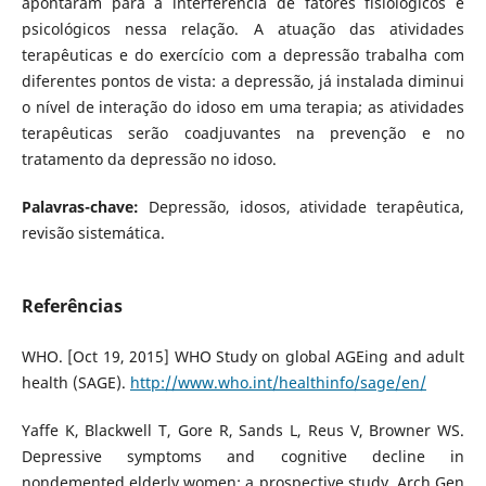
apontaram para a interferência de fatores fisiológicos e
psicológicos nessa relação. A atuação das atividades
terapêuticas e do exercício com a depressão trabalha com
diferentes pontos de vista: a depressão, já instalada diminui
o nível de interação do idoso em uma terapia; as atividades
terapêuticas serão coadjuvantes na prevenção e no
tratamento da depressão no idoso.
Palavras-chave:
Depressão, idosos, atividade terapêutica,
revisão sistemática.
Referências
WHO. [Oct 19, 2015] WHO Study on global AGEing and adult
health (SAGE).
http://www.who.int/healthinfo/sage/en/
Yaffe K, Blackwell T, Gore R, Sands L, Reus V, Browner WS.
Depressive symptoms and cognitive decline in
nondemented elderly women: a prospective study. Arch Gen