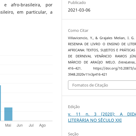
Publicado
 e afro-brasileira, por
2021-03-06
ileiro, em particular, a
Como Citar
Villavicencio, Y., & Grajales Melian, I. G.
RESENHA DE LIVRO O ENSINO DE LITE
AFRICANA: TEXTOS, SUJEITOS E PRÁTICAS 
DE DERNIVAL VENÂNCIO RAMOS JÚN
MÁRCIO DE ARAÚJO MELO.
EntreLetras
416–421. https://doi.org/10.20873/uf
3948.2020v11n3p416-421
Fomatos de Citação
Edição
v. 11 n. 3 (2020): A DID
LITERÁRIA NO S´ÉCULO XXI
Seção