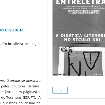
20v11n3p416-421
 afro-brasileira em língua
ivro
O ensino de literatura
 pelos doutores Dernival
pdf
lo (2018, 178 páginas) e
 do Tocantins
(
EDUFT). A
s questões do ensino da