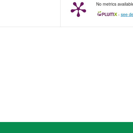
No metrics availabl
-
see de