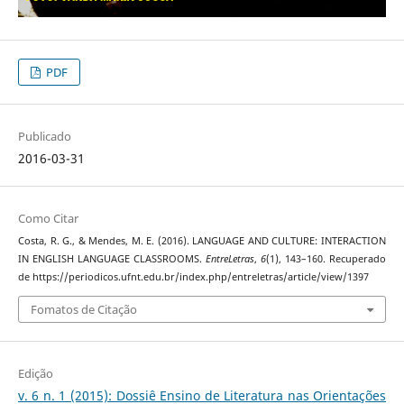
PDF
Publicado
2016-03-31
Como Citar
Costa, R. G., & Mendes, M. E. (2016). LANGUAGE AND CULTURE: INTERACTION
IN ENGLISH LANGUAGE CLASSROOMS.
EntreLetras
,
6
(1), 143–160. Recuperado
de https://periodicos.ufnt.edu.br/index.php/entreletras/article/view/1397
Fomatos de Citação
Edição
v. 6 n. 1 (2015): Dossiê Ensino de Literatura nas Orientações