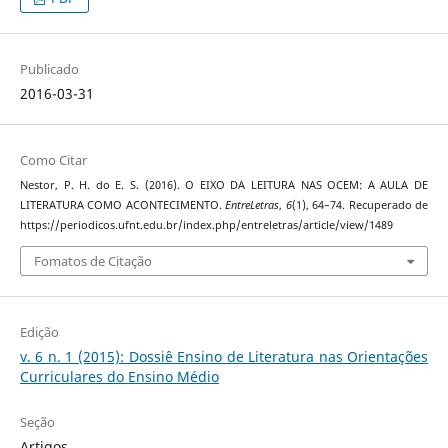
Publicado
2016-03-31
Como Citar
Nestor, P. H. do E. S. (2016). O EIXO DA LEITURA NAS OCEM: A AULA DE
LITERATURA COMO ACONTECIMENTO.
EntreLetras
,
6
(1), 64–74. Recuperado de
https://periodicos.ufnt.edu.br/index.php/entreletras/article/view/1489
Fomatos de Citação
Edição
v. 6 n. 1 (2015): Dossiê Ensino de Literatura nas Orientações
Curriculares do Ensino Médio
Seção
Artigos