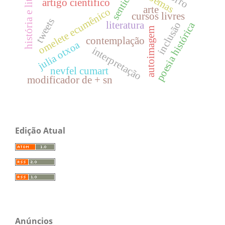
história e literatura
sentidos
poemas
artigo científico
arte
omelete ecumênico
cursos livres
tweets
literatura
poesia histórica
inclusão
autoimagem
contemplação
julia otxoa
interpretação
nevfel cumart
modificador de + sn
Edição Atual
Anúncios