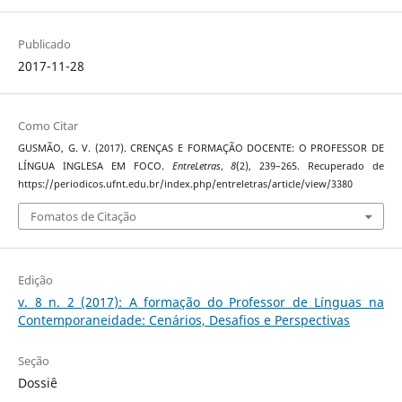
Publicado
2017-11-28
Como Citar
GUSMÃO, G. V. (2017). CRENÇAS E FORMAÇÃO DOCENTE: O PROFESSOR DE
LÍNGUA INGLESA EM FOCO.
EntreLetras
,
8
(2), 239–265. Recuperado de
https://periodicos.ufnt.edu.br/index.php/entreletras/article/view/3380
Fomatos de Citação
Edição
v. 8 n. 2 (2017): A formação do Professor de Línguas na
Contemporaneidade: Cenários, Desafios e Perspectivas
Seção
Dossiê