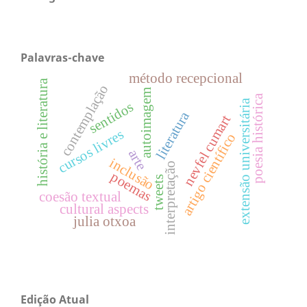
Palavras-chave
método recepcional
história e literatura
contemplação
autoimagem
poesia histórica
extensão universitária
sentidos
literatura
nevfel cumart
cursos livres
artigo científico
arte
inclusão
interpretação
poemas
tweets
coesão textual
cultural aspects
julia otxoa
Edição Atual