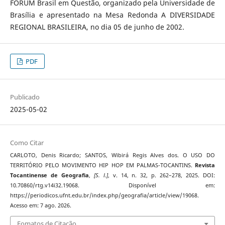
FORUM Brasil em Questão, organizado pela Universidade de
Brasília e apresentado na Mesa Redonda A DIVERSIDADE
REGIONAL BRASILEIRA, no dia 05 de junho de 2002.
PDF
Publicado
2025-05-02
Como Citar
CARLOTO, Denis Ricardo; SANTOS, Wibirá Regis Alves dos. O USO DO
TERRITÓRIO PELO MOVIMENTO HIP HOP EM PALMAS-TOCANTINS.
Revista
Tocantinense de Geografia
,
[S. l.]
, v. 14, n. 32, p. 262–278, 2025. DOI:
10.70860/rtg.v14i32.19068. Disponível em:
https://periodicos.ufnt.edu.br/index.php/geografia/article/view/19068.
Acesso em: 7 ago. 2026.
Fomatos de Citação