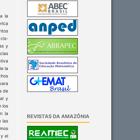
a la
rica
ntos
cis-
as y
cias
tiva
e la
chos
para
s de
al y
n los
n la
REVISTAS DA AMAZÔNIA
 las
emos
y el