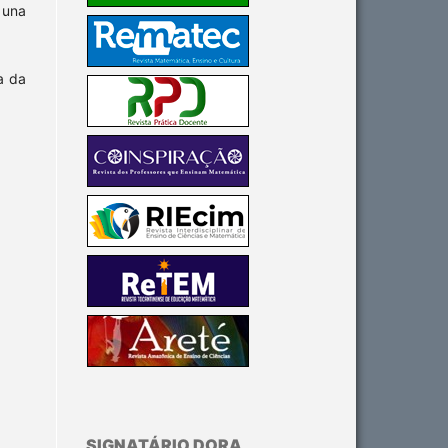
 una
a da
SIGNATÁRIO DORA