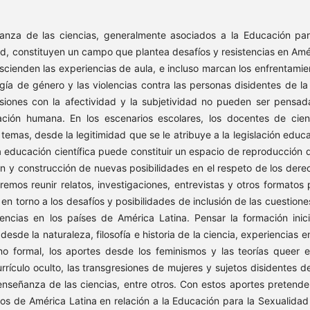
nza de las ciencias, generalmente asociados a la Educación par
ud, constituyen un campo que plantea desafíos y resistencias en Amé
cienden las experiencias de aula, e incluso marcan los enfrentamie
ogía de género y las violencias contra las personas disidentes de la 
iones con la afectividad y la subjetividad no pueden ser pensad
ción humana. En los escenarios escolares, los docentes de cien
temas, desde la legitimidad que se le atribuye a la legislación educa
la educación científica puede constituir un espacio de reproducción d
ón y construcción de nuevas posibilidades en el respeto de los dere
eremos reunir relatos, investigaciones, entrevistas y otros formatos 
en torno a los desafíos y posibilidades de inclusión de las cuestione
ncias en los países de América Latina. Pensar la formación inici
esde la naturaleza, filosofía e historia de la ciencia, experiencias e
 formal, los aportes desde los feminismos y las teorías queer e
rrículo oculto, las transgresiones de mujeres y sujetos disidentes de
enseñanza de las ciencias, entre otros. Con estos aportes pretend
ios de América Latina en relación a la Educación para la Sexualidad 