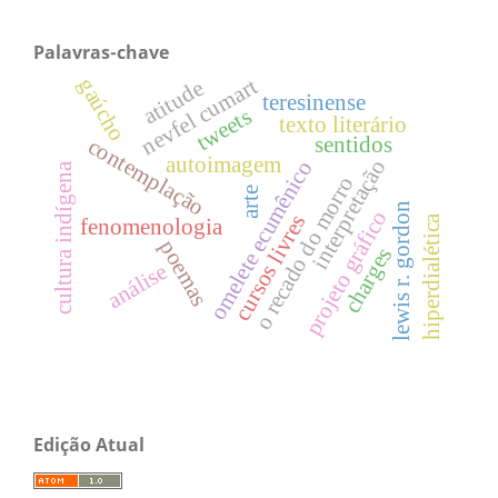
Palavras-chave
gaúcho
nevfel cumart
atitude
teresinense
tweets
texto literário
sentidos
contemplação
autoimagem
interpretação
omelete ecumênico
cultura indígena
o recado do morro
arte
lewis r. gordon
projeto gráfico
cursos livres
hiperdialética
fenomenologia
poemas
charges
análise
Edição Atual