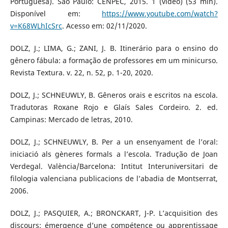
Portuguesa). São Paulo: CENPEC, 2015. 1 (vídeo) (53 min).
Disponível em:
https://www.youtube.com/watch?
v=K68WLhIcSrc
. Acesso em: 02/11/2020.
DOLZ, J.; LIMA, G.; ZANI, J. B. Itinerário para o ensino do
gênero fábula: a formação de professores em um minicurso.
Revista Textura. v. 22, n. 52, p. 1-20, 2020.
DOLZ, J.; SCHNEUWLY, B. Gêneros orais e escritos na escola.
Tradutoras Roxane Rojo e Glaís Sales Cordeiro. 2. ed.
Campinas: Mercado de letras, 2010.
DOLZ, J.; SCHNEUWLY, B. Per a un ensenyament de l’oral:
iniciació als gèneres formals a l’escola. Tradução de Joan
Verdegal. València/Barcelona: Intitut Interuniversitari de
filologia valenciana publicacions de l’abadia de Montserrat,
2006.
DOLZ, J.; PASQUIER, A.; BRONCKART, J-P. L’acquisition des
discours: émergence d’une compétence ou apprentissage