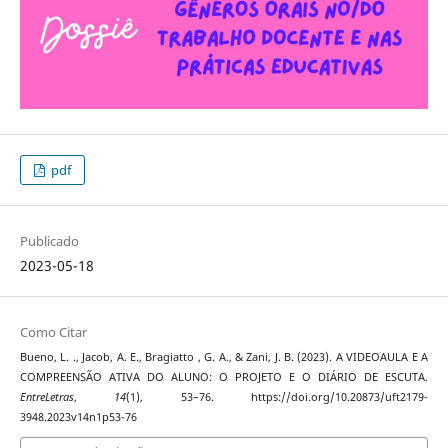
pdf
Publicado
2023-05-18
Como Citar
Bueno, L. ., Jacob, A. E., Bragiatto , G. A., & Zani, J. B. (2023). A VIDEOAULA E A
COMPREENSÃO ATIVA DO ALUNO: O PROJETO E O DIÁRIO DE ESCUTA.
EntreLetras
,
14
(1), 53–76. https://doi.org/10.20873/uft2179-
3948.2023v14n1p53-76