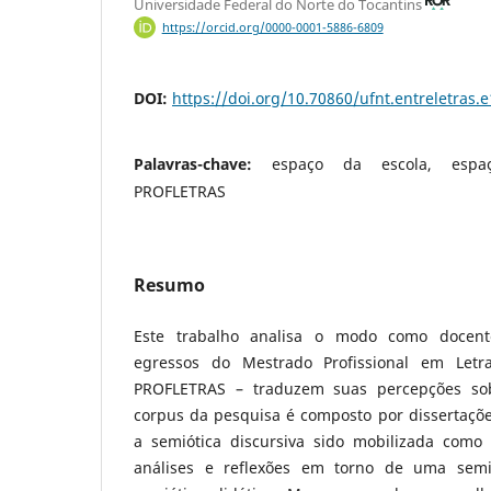
Universidade Federal do Norte do Tocantins
https://orcid.org/0000-0001-5886-6809
DOI:
https://doi.org/10.70860/ufnt.entreletras.
Palavras-chave:
espaço da escola, espaç
PROFLETRAS
Resumo
Este trabalho analisa o modo como docente
egressos do Mestrado Profissional em Let
PROFLETRAS – traduzem suas percepções sob
corpus da pesquisa é composto por dissertaçõ
a semiótica discursiva sido mobilizada como 
análises e reflexões em torno de uma sem