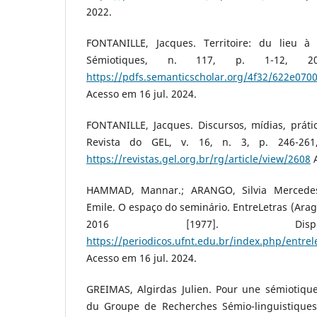
2022.
FONTANILLE, Jacques. Territoire: du lieu à
Sémiotiques, n. 117, p. 1-12, 20
https://pdfs.semanticscholar.org/4f32/622e0
Acesso em 16 jul. 2024.
FONTANILLE, Jacques. Discursos, mídias, práti
Revista do GEL, v. 16, n. 3, p. 246-261
https://revistas.gel.org.br/rg/article/view/2608
A
HAMMAD, Mannar.; ARANGO, Silvia Mercedes;
Emile. O espaço do seminário. EntreLetras (Aragua
2016 [1977]. Disp
https://periodicos.ufnt.edu.br/index.php/entrel
Acesso em 16 jul. 2024.
GREIMAS, Algirdas Julien. Pour une sémiotique 
du Groupe de Recherches Sémio-linguistiques 