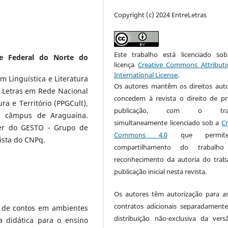
Copyright (c) 2024 EntreLetras
Este trabalho está licenciado s
de Federal do Norte do
licença
Creative Commons Attributi
International License
.
Linguística e Literatura
Os autores mantêm os direitos auto
m Letras em Rede Nacional
concedem à revista o direito de pr
a e Território (PPGCult),
publicação, com o trab
s, câmpus de Araguaína.
simultaneamente licenciado sob a
Cr
er do GESTO - Grupo de
Commons 4.0
que permi
sista do CNPq.
compartilhamento do trabalh
reconhecimento da autoria do trab
publicação inicial nesta revista.
Os autores têm autorização para a
contratos adicionais separadamente
o de contos em ambientes
distribuição não-exclusiva da ver
a didática para o ensino