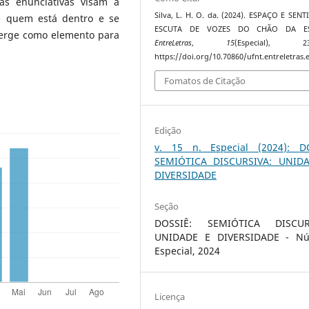
as enunciativas visam a
Silva, L. H. O. da. (2024). ESPAÇO E SEN
de quem está dentro e se
ESCUTA DE VOZES DO CHÃO DA ES
erge como elemento para
EntreLetras
,
15
(Especial), 235
https://doi.org/10.70860/ufnt.entreletras.
Fomatos de Citação
Edição
v. 15 n. Especial (2024): D
SEMIÓTICA DISCURSIVA: UNID
DIVERSIDADE
Seção
DOSSIÊ: SEMIÓTICA DISCUR
UNIDADE E DIVERSIDADE - N
Especial, 2024
Licença