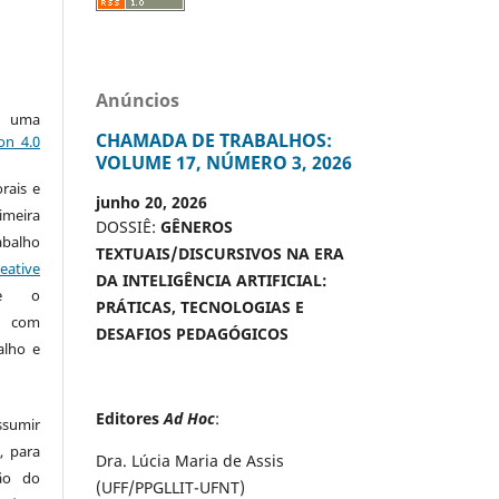
Anúncios
ob uma
CHAMADA DE TRABALHOS:
on 4.0
VOLUME 17, NÚMERO 3, 2026
rais e
junho 20, 2026
imeira
DOSSIÊ:
GÊNEROS
alho
TEXTUAIS/DISCURSIVOS NA ERA
eative
DA INTELIGÊNCIA ARTIFICIAL:
te o
PRÁTICAS, TECNOLOGIAS E
o com
DESAFIOS PEDAGÓGICOS
alho e
Editores
Ad Hoc
:
ssumir
, para
Dra. Lúcia Maria de Assis
são do
(UFF/PPGLLIT-UFNT)