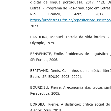
digital de língua portuguesa. 2017. 112f. D
Letras) – Programa de Pós-graduação em Letras
Rio Branco, Acre, 2017. 
https://profletras.ufrn.br/repositorio/dissertaçõ
2023.
BANDEIRA, Manuel. Estrela da vida inteira. 7.
Olympio, 1979.
BENVENISTE, Émile. Problemas de linguística g
SP: Pontes, 2006.
BERTRAND, Denis. Caminhos da semiótica literári
Bauru, SP: EDUSC, 2003 [2000].
BOURDIEU, Pierre. A economia das trocas simbó
Perspectiva, 2005.
BORDIEU, Pierre. A distinção: crítica social do
Alegre: Zouk, 2013.