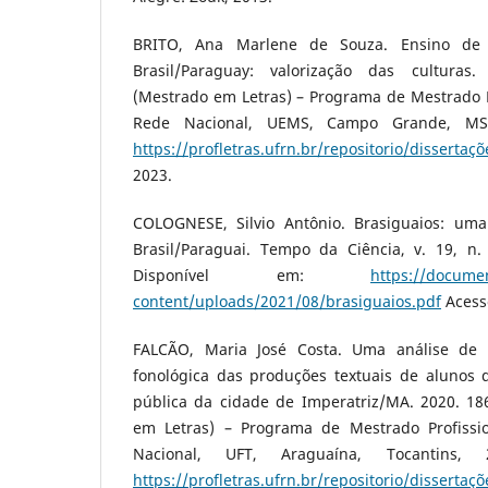
BRITO, Ana Marlene de Souza. Ensino de 
Brasil/Paraguay: valorização das culturas.
(Mestrado em Letras) – Programa de Mestrado P
Rede Nacional, UEMS, Campo Grande, MS,
https://profletras.ufrn.br/repositorio/dissertaçõ
2023.
COLOGNESE, Silvio Antônio. Brasiguaios: uma
Brasil/Paraguai. Tempo da Ciência, v. 19, n.
Disponível em:
https://docume
content/uploads/2021/08/brasiguaios.pdf
Acesso
FALCÃO, Maria José Costa. Uma análise de 
fonológica das produções textuais de alunos
pública da cidade de Imperatriz/MA. 2020. 186
em Letras) – Programa de Mestrado Profiss
Nacional, UFT, Araguaína, Tocantins, 
https://profletras.ufrn.br/repositorio/dissertaçõ