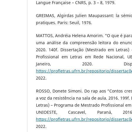
Langue Française – CNRS, p. 3 – 8, 1979.
GREIMAS, Algirdas Julien Maupassant: la sémio
pratiques. Paris: Seuil, 1976.
MATTOS, Andréia Helena Amorim. “O que é para 
uma análise da compreensão leitora do enunc
2020. 140f. Dissertação (Mestrado em Letras
Profissional em Letras em Rede Nacional, UE
Janeiro, 2020. Dis
https://profletras.ufrn.br/repositorio/dissertaçõ
2022.
ROSSO, Donete Simoni. Do rap aos “Contos crespo
a voz da resistência na sala de aula. 2016. 199f
Letras) – Programa de Mestrado Profissional em
UNIOESTE, Cascavel, Paraná, 201
https://profletras.ufrn.br/repositorio/dissertaçõ
2022.