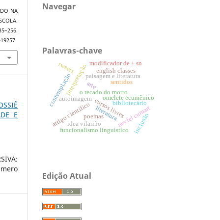
Navegar
TIDO NA
COLA.
–256.
e19257
Palavras-chave
modificador de + sn
tweets
interpretação
english classes
contemplação
paisagem e literatura
sentidos
arte
o recado do morro
omelete ecumênico
autoimagem
cursos livres
bibliotecário
OSSIÊ
artigo científico
literatura
nevfel cumart
ADE E
inclusão
poemas
idea vilariño
funcionalismo linguístico
SIVA:
úmero
Edição Atual