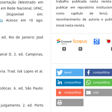
trabalho publicada nesta revista
issertação (Mestrado em
publicar em repositório institucio
 em Rede Nacional, UFAC,
como capítulo de livro),
Disponível em:
reconhecimento de autoria e publ
es
Acesso em 10 ago.
inicial nesta revista.
 ed. Rio de Janeiro: José
0
0
eral II. 2. ed. Campinas,
a. Trad. Ivã Lopes et al.
tweet
compartilhar
compartilhar
compartilhar
licas. 6. ed. São Paulo:
compartilhar
mail
 julgamento. 2. ed. Porto