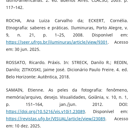
latino-americanas. 2. ed. Buenos Aires: CLACSO, 2005. p.
117–142.
ROCHA, Ana Luiza Carvalho da; ECKERT, Cornélia.
Etnografia: saberes e práticas. Iluminuras, Porto Alegre, v.
9, n. 21, p. 1–25, 2008. Disponível em:
https://seer.ufrgs.br/iluminuras/article/view/9301
. Acesso
em: 30 jun. 2025.
ROSSATO, Ricardo. Práxis. In: STRECK, Danilo R.; REDIN,
Danilo; ZITKOSKI, Jaime José. Dicionário Paulo Freire. 4. ed.
Belo Horizonte: Autêntica, 2018.
SAMAIN, Etienne. As peles da fotografia: fenômeno,
memória/arquivo, desejo. Visualidades, Goiânia, v. 10, n. 1,
p. 151–164, jan./jun. 2012. DOI:
https://doi.org/10.5216/vis.v10i1.23089
. Disponível em:
https://revistas.ufg.br/VISUAL/article/view/23089
. Acesso
em: 10 dez. 2025.