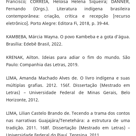
Francisco; CORREIA, Heloisa Helena Siqueira; DANNER,
Fernando (Orgs.). Literatura indígena brasileira
contemporânea: criação, crítica e recepção [recurso
eletrônico]. Porto Alegre: Editora Fi, 2018, p. 39-44.
KAMBEBA, Márcia Wayna. O povo Kambeba e a gota d’água.
Brasília: Edebê Brasil, 2022.
KRENAK, Ailton. Ideias para adiar o fim do mundo. São
Paulo: Companhia das Letras, 2019.
LIMA, Amanda Machado Alves de. O livro indígena e suas
múltiplas grafias. 2012. 156f. Dissertação (Mestrado em
Letras) – Universidade Federal de Minas Gerais, Belo
Horizonte, 2012.
LIMA, Lilian Castelo Brando de. Tecendo a trama dos contos
nas narrativas Guajajára/Tenetehára: a estrutura de uma
tradição. 2011. 168f. Dissertação (Mestrado em Letras) –
Universidade Federal do Piauí, Teresina, 2011.