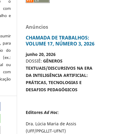
te o
o com
alho e
Anúncios
ssumir
CHAMADA DE TRABALHOS:
, para
VOLUME 17, NÚMERO 3, 2026
são do
junho 20, 2026
 (ex.:
DOSSIÊ:
GÊNEROS
nal ou
TEXTUAIS/DISCURSIVOS NA ERA
 com
DA INTELIGÊNCIA ARTIFICIAL:
icação
PRÁTICAS, TECNOLOGIAS E
DESAFIOS PEDAGÓGICOS
Editores
Ad Hoc
:
Dra. Lúcia Maria de Assis
(UFF/PPGLLIT-UFNT)