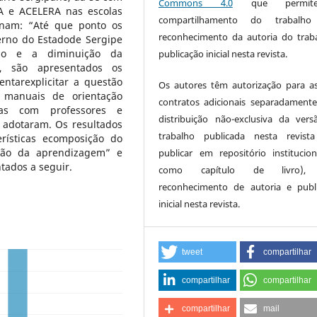
Commons 4.0
que permi
A e ACELERA nas escolas
compartilhamento do trabalh
onam: “Até que ponto os
reconhecimento da autoria do trab
rno do Estadode Sergipe
ção e a diminuição da
publicação inicial nesta revista.
a, são apresentados os
ntarexplicitar a questão
Os autores têm autorização para a
e manuais de orientação
contratos adicionais separadamente
stas com professores e
distribuição não-exclusiva da ver
 adotaram. Os resultados
trabalho publicada nesta revista
erísticas ecomposição do
ação da aprendizagem” e
publicar em repositório institucio
tados a seguir.
como capítulo de livro),
reconhecimento de autoria e publ
inicial nesta revista.
tweet
compartilhar
compartilhar
compartilhar
compartilhar
mail