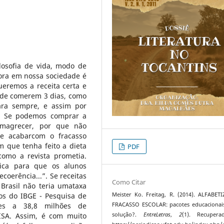
losofia de vida, modo de
ora em nossa sociedade é
ueremos a receita certa e
 de comerem 3 dias, como
ara sempre, e assim por
. Se podemos comprar a
emagrecer, por que não
e acabarcom o fracasso
 que tenha feito a dieta
PDF
omo a revista prometia.
ca para que os alunos
coerência...”. Se receitas
Como Citar
Brasil não teria umataxa
os do IBGE - Pesquisa de
Meister Ko. Freitag, R. (2014). ALFABET
ntes a 38,8 milhões de
FRACASSO ESCOLAR: pacotes educacionai
PISA. Assim, é com muito
solução?.
EntreLetras
,
2
(1). Recuper