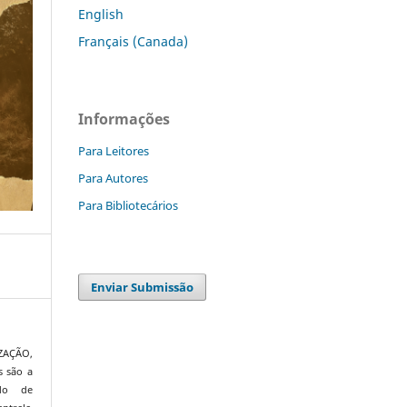
English
Français (Canada)
Informações
Para Leitores
Para Autores
Para Bibliotecários
Enviar Submissão
IZAÇÃO,
s são a
ado de