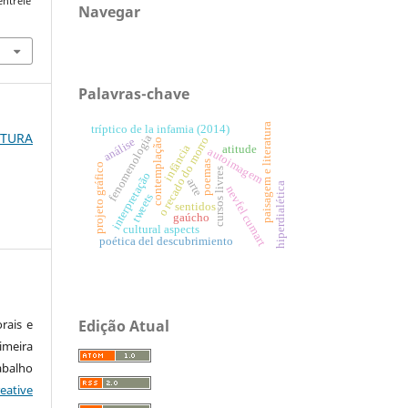
entrele
Navegar
Palavras-chave
paisagem e literatura
tríptico de la infamia (2014)
RATURA
fenomenologia
o recado do morro
análise
contemplação
infância
atitude
autoimagem
poemas
projeto gráfico
cursos livres
interpretação
arte
hiperdialética
nevfel cumart
tweets
sentidos
gaúcho
cultural aspects
poética del descubrimiento
rais e
Edição Atual
imeira
alho
eative