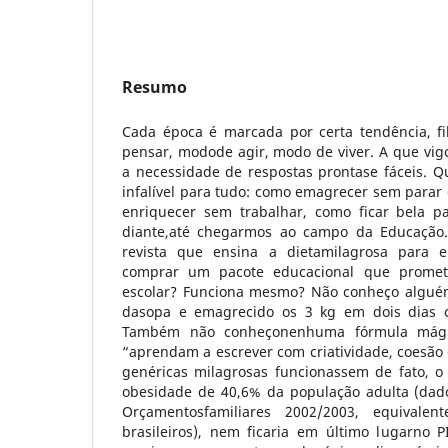
Resumo
Cada época é marcada por certa tendência, fi
pensar, modode agir, modo de viver. A que vig
a necessidade de respostas prontase fáceis. Q
infalível para tudo: como emagrecer sem parar
enriquecer sem trabalhar, como ficar bela p
diante,até chegarmos ao campo da Educação
revista que ensina a dietamilagrosa para 
comprar um pacote educacional que promet
escolar? Funciona mesmo? Não conheço alguém
dasopa e emagrecido os 3 kg em dois dias c
Também não conheçonenhuma fórmula mági
“aprendam a escrever com criatividade, coesão e
genéricas milagrosas funcionassem de fato, o 
obesidade de 40,6% da população adulta (dad
Orçamentosfamiliares 2002/2003, equivale
brasileiros), nem ficaria em último lugarno 