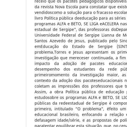
receio que os pacotes pedagógicos disponíveis
da revista Nova Escola para constatar que exis
vendidoscomo a solução para o fracasso escola
livro Política pública deeducação para as séries
programas ALFA e BETO, SE LIGA eACELERA nas 
estadual de Sergipe”, das professoras doDep
Universidade Federal de Sergipe Lianna de M
Santos Azevedo de Jesus, publicado pelo Sin
emEducação do Estado de Sergipe (SINT
problema.Torres e Jesus apresentam os prim
investigação que mereceser continuada, a fim
impacto da adoção de pacotes educacion
desempenho dos estudantes da rede púb
primeiromomento da investigação maior, as
contexto da adoção dos pacoteseducacionais n
coletam as impressões dos professores que t
Assim, a obra Política pública de educação p
estudosobre os programas ALFA e BETO, SE LI
públicas da redeestadual de Sergipe é compost
primeiro, intitulado “O problema”, éfeito um
educacional brasileiro, enfocando a relação 
defasagem idade/série, e as propostas de polí
paratentar equilibrar esta situação, que, no ce