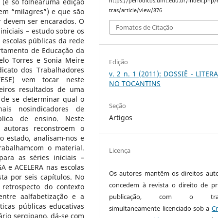
 (é só folhearuma edição
https://periodicos.ufnt.edu.br/index.php/
tem “milagres”) e que são
tras/article/view/876
r devem ser encarados. O
Fomatos de Citação
 iniciais – estudo sobre os
escolas públicas da rede
artamento de Educação da
elo Torres e Sonia Meire
Edição
dicato dos Trabalhadores
v. 2 n. 1 (2011): DOSSIÊ - LITE
ESE) vem tocar neste
NO TOCANTINS
eiros resultados de uma
 de se determinar qual o
Seção
ais nosindicadores de
Artigos
lica de ensino. Neste
 autoras reconstroem o
o estado, analisam-nos e
rabalhamcom o material.
Licença
ara as séries iniciais –
GA e ACELERA nas escolas
Os autores mantêm os direitos auto
a por seis capítulos. No
concedem à revista o direito de pr
 retrospecto do contexto
entre aalfabetização e a
publicação, com o trab
ticas públicas educativas
simultaneamente licenciado sob a
Cr
nário sergipano, dá-se com