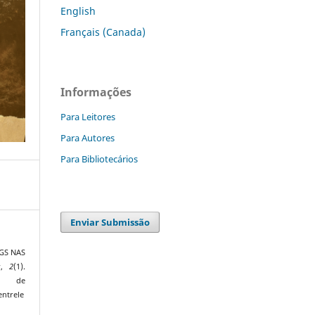
English
Français (Canada)
Informações
Para Leitores
Para Autores
Para Bibliotecários
Enviar Submissão
OGS NAS
s
,
2
(1).
de
entrele