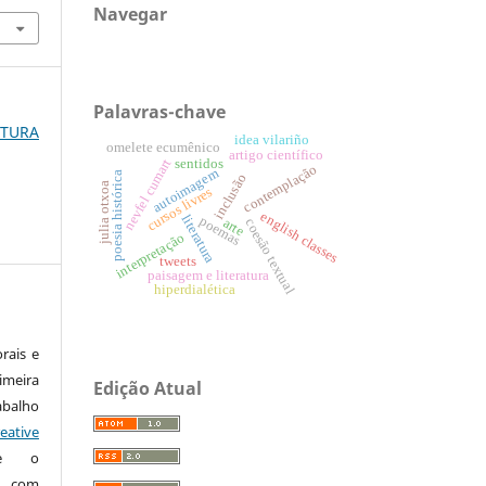
Navegar
Palavras-chave
RATURA
idea vilariño
omelete ecumênico
artigo científico
nevfel cumart
sentidos
contemplação
autoimagem
poesia histórica
inclusão
julia otxoa
cursos livres
english classes
literatura
poemas
arte
coesão textual
interpretação
tweets
paisagem e literatura
hiperdialética
rais e
imeira
Edição Atual
alho
eative
te o
o com