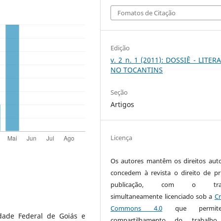
Fomatos de Citação
Edição
v. 2 n. 1 (2011): DOSSIÊ - LITE
NO TOCANTINS
Seção
Artigos
Licença
Os autores mantêm os direitos auto
concedem à revista o direito de pr
publicação, com o trab
simultaneamente licenciado sob a
Cr
Commons 4.0
que permi
idade Federal de Goiás e
compartilhamento do trabalh