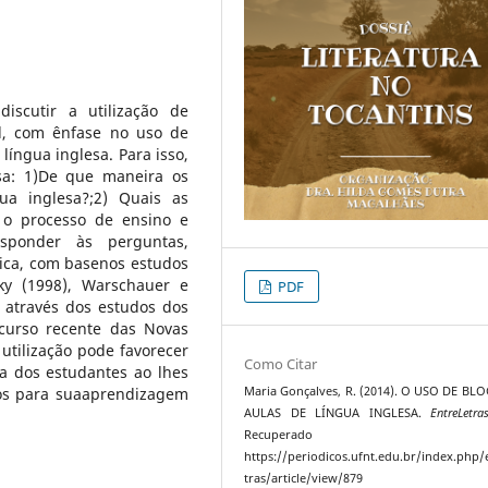
iscutir a utilização de
l, com ênfase no uso de
íngua inglesa. Para isso,
sa: 1)De que maneira os
a inglesa?;2) Quais as
a o processo de ensino e
esponder às perguntas,
ica, com basenos estudos
tky (1998), Warschauer e
PDF
 através dos estudos dos
curso recente das Novas
utilização pode favorecer
Como Citar
a dos estudantes ao lhes
cos para suaaprendizagem
Maria Gonçalves, R. (2014). O USO DE BL
AULAS DE LÍNGUA INGLESA.
EntreLetra
Recuperado 
https://periodicos.ufnt.edu.br/index.php/
tras/article/view/879