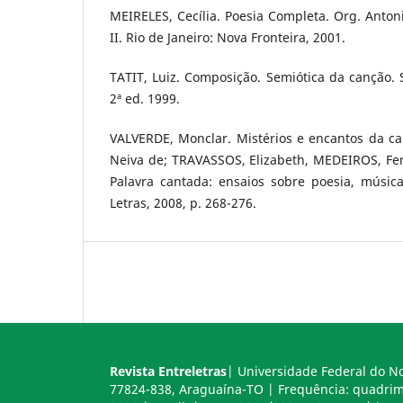
MEIRELES, Cecília. Poesia Completa. Org. Anton
II. Rio de Janeiro: Nova Fronteira, 2001.
TATIT, Luiz. Composição. Semiótica da canção. S
2ª ed. 1999.
VALVERDE, Monclar. Mistérios e encantos da ca
Neiva de; TRAVASSOS, Elizabeth, MEDEIROS, Fer
Palavra cantada: ensaios sobre poesia, música
Letras, 2008, p. 268-276.
Revista Entreletras
| Universidade Federal do No
77824-838, Araguaína-TO | Frequência: quadrimes