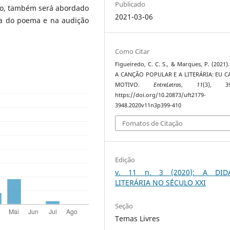
Publicado
so, também será abordado
2021-03-06
ra do poema e na audição
Como Citar
Figueiredo, C. C. S., & Marques, P. (2021)
A CANÇÃO POPULAR E A LITERÁRIA: EU C
MOTIVO.
EntreLetras
,
11
(3), 39
https://doi.org/10.20873/uft2179-
3948.2020v11n3p399-410
Fomatos de Citação
Edição
v. 11 n. 3 (2020): A DID
LITERÁRIA NO S´ÉCULO XXI
Seção
Temas Livres