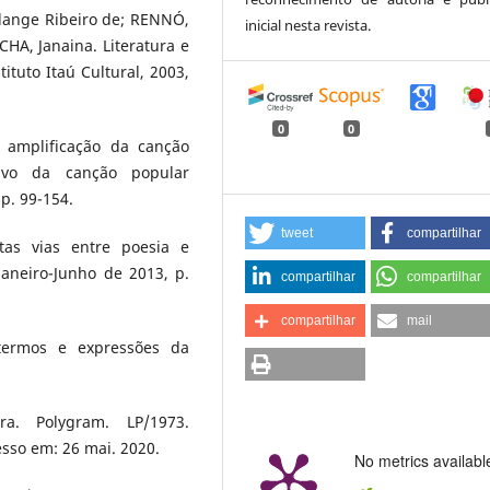
lange Ribeiro de; RENNÓ,
inicial nesta revista.
HA, Janaina. Literatura e
ituto Itaú Cultural, 2003,
0
0
 amplificação da canção
rsivo da canção popular
p. 99-154.
tweet
compartilhar
tas vias entre poesia e
 Janeiro-Junho de 2013, p.
compartilhar
compartilhar
compartilhar
mail
termos e expressões da
a. Polygram. LP/1973.
esso em: 26 mai. 2020.
No metrics availabl