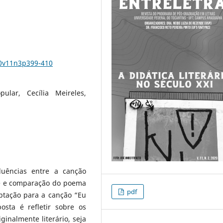
20v11n3p399-410
pular, Cecília Meireles,
luências entre a canção
ise e comparação do poema
pdf
aptação para a canção “Eu
sta é refletir sobre os
inalmente literário, seja