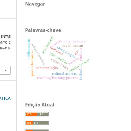
Navegar
Palavras-chave
. ENTRE
autoimagem
tweets
bibliotecário
hiperdialética
ANTO E
artigo científico
nevfel cumart
literatura
interpretação
9–410.
sentidos
arte
poesia histórica
idea vilariño
poemas
cursos livres
coesão textual
contemplação
inclusão
cultural aspects
teaching/learning process
ÁTICA
Edição Atual