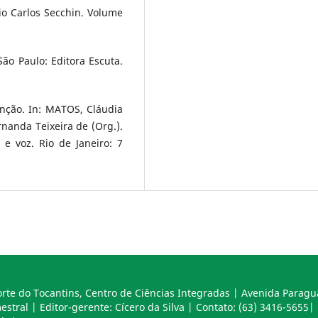
io Carlos Secchin. Volume
ão Paulo: Editora Escuta.
nção. In: MATOS, Cláudia
nanda Teixeira de (Org.).
 e voz. Rio de Janeiro: 7
rte do Tocantins, Centro de Ciências Integradas | Avenida Paragu
tral | Editor-gerente: Cícero da Silva | Contato: (63) 3416-5655|