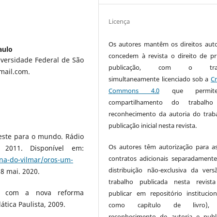
Licença
Os autores mantêm os direitos auto
aulo
concedem à revista o direito de pr
iversidade Federal de São
publicação, com o trab
mail.com.
simultaneamente licenciado sob a
Cr
Commons 4.0
que permi
compartilhamento do trabalh
reconhecimento da autoria do trab
publicação inicial nesta revista.
este para o mundo. Rádio
Os autores têm autorização para a
. 2011. Disponível em:
contratos adicionais separadamente
una-do-vilmar/oros-um-
distribuição não-exclusiva da ver
18 mai. 2020.
trabalho publicada nesta revista
no: com a nova reforma
publicar em repositório institucio
ática Paulista, 2009.
como capítulo de livro),
reconhecimento de autoria e publ