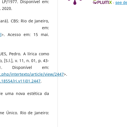
 LP/1977. Disponível em:
-
see de
. 2020.
á). CBS: Rio de Janeiro,
ível em:
l
>. Acesso em: 15 mai.
S, Pedro. A lírica como
 [S.l.], v. 11, n. 01, p. 43-
. Disponível em:
x.php/intertexto/article/view/2447
>.
0.18554/ri.v11i01.2447
.
de uma nova estética da
me Único. Rio de Janeiro: