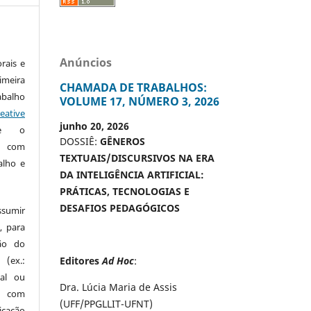
Anúncios
rais e
imeira
CHAMADA DE TRABALHOS:
alho
VOLUME 17, NÚMERO 3, 2026
eative
junho 20, 2026
te o
DOSSIÊ:
GÊNEROS
o com
TEXTUAIS/DISCURSIVOS NA ERA
alho e
DA INTELIGÊNCIA ARTIFICIAL:
PRÁTICAS, TECNOLOGIAS E
DESAFIOS PEDAGÓGICOS
ssumir
, para
são do
 (ex.:
Editores
Ad Hoc
:
nal ou
Dra. Lúcia Maria de Assis
 com
(UFF/PPGLLIT-UFNT)
icação