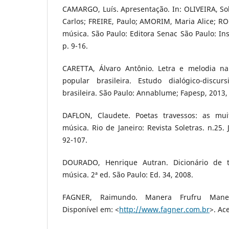
CAMARGO, Luís. Apresentação. In: OLIVEIRA, So
Carlos; FREIRE, Paulo; AMORIM, Maria Alice; ROC
música. São Paulo: Editora Senac São Paulo: Inst
p. 9-16.
CARETTA, Álvaro Antônio. Letra e melodia na
popular brasileira. Estudo dialógico-discu
brasileira. São Paulo: Annablume; Fapesp, 2013, 
DAFLON, Claudete. Poetas travessos: as mui
música. Rio de Janeiro: Revista Soletras. n.25.
92-107.
DOURADO, Henrique Autran. Dicionário de 
música. 2ª ed. São Paulo: Ed. 34, 2008.
FAGNER, Raimundo. Manera Frufru Maner
Disponível em: <
http://www.fagner.com.br
>. Ac