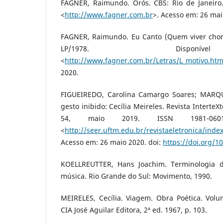
FAGNER, Raimundo. Orós. CBS: Rio de Janeiro.
<
http://www.fagner.com.br
>. Acesso em: 26 mai
FAGNER, Raimundo. Eu Canto (Quem viver chorar
LP/1978. Dispon
<
http://www.fagner.com.br/Letras/L_motivo.htm
2020.
FIGUEIREDO, Carolina Camargo Soares; MARQUE
gesto inibido: Cecília Meireles. Revista InterteXto,
54, maio 2019. ISSN 1981-0601
<
http://seer.uftm.edu.br/revistaeletronica/inde
Acesso em: 26 maio 2020. doi:
https://doi.org/1
KOELLREUTTER, Hans Joachim. Terminologia 
música. Rio Grande do Sul: Movimento, 1990.
MEIRELES, Cecília. Viagem. Obra Poética. Volu
CIA José Aguilar Editora, 2ª ed. 1967, p. 103.