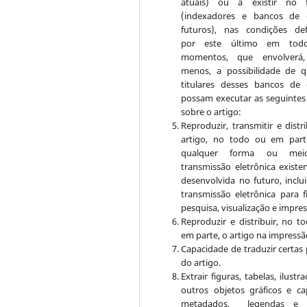
atuais) ou a existir no f
(indexadores e bancos de 
futuros), nas condições def
por este último em tod
momentos, que envolverá,
menos, a possibilidade de 
titulares desses bancos de
possam executar as seguintes
sobre o artigo:
Reproduzir, transmitir e distr
artigo, no todo ou em par
qualquer forma ou me
transmissão eletrônica existe
desenvolvida no futuro, inclu
transmissão eletrônica para f
pesquisa, visualização e impre
Reproduzir e distribuir, no t
em parte, o artigo na impressã
Capacidade de traduzir certas 
do artigo.
Extrair figuras, tabelas, ilustr
outros objetos gráficos e ca
metadados, legendas e a