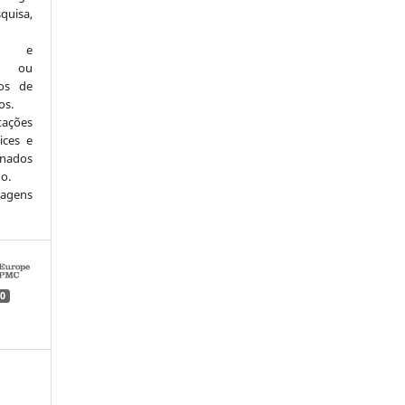
quisa,
ção e
es ou
ios de
os.
ções
ices e
onados
go.
magens
0