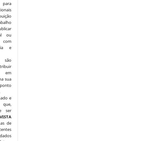
 para
onais
buição
abalho
ublicar
nal ou
, com
ria e
e são
ribuir
.: em
 na sua
 ponto
.
mado e
 que,
e ser
VISTA
mas de
tentes
dados