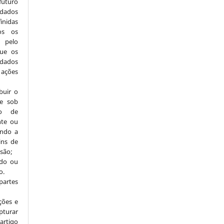
uturo
dados
inidas
os os
 pelo
que os
 dados
 ações
ibuir o
te sob
io de
nte ou
indo a
ins de
ssão;
odo ou
o.
partes
ações e
pturar
rtigo