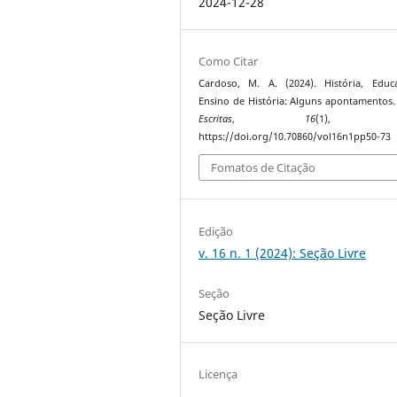
2024-12-28
Como Citar
Cardoso, M. A. (2024). História, Educ
Ensino de História: Alguns apontamentos
Escritas
,
16
(1), 50
https://doi.org/10.70860/vol16n1pp50-73
Fomatos de Citação
Edição
v. 16 n. 1 (2024): Seção Livre
Seção
Seção Livre
Licença