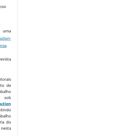
doso
ob uma
ution-
ense
.
vista
:
torais
ito de
abalho
o sob
ution
itindo
balho
ria do
 nesta