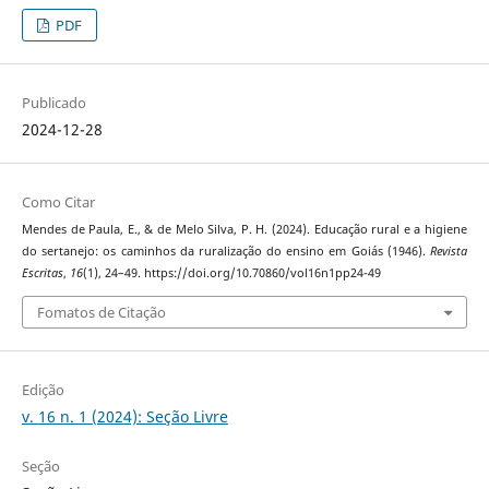
PDF
Publicado
2024-12-28
Como Citar
Mendes de Paula, E., & de Melo Silva, P. H. (2024). Educação rural e a higiene
do sertanejo: os caminhos da ruralização do ensino em Goiás (1946).
Revista
Escritas
,
16
(1), 24–49. https://doi.org/10.70860/vol16n1pp24-49
Fomatos de Citação
Edição
v. 16 n. 1 (2024): Seção Livre
Seção