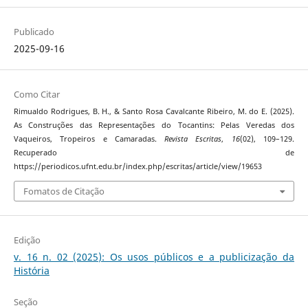
Publicado
2025-09-16
Como Citar
Rimualdo Rodrigues, B. H., & Santo Rosa Cavalcante Ribeiro, M. do E. (2025).
As Construções das Representações do Tocantins: Pelas Veredas dos
Vaqueiros, Tropeiros e Camaradas.
Revista Escritas
,
16
(02), 109–129.
Recuperado de
https://periodicos.ufnt.edu.br/index.php/escritas/article/view/19653
Fomatos de Citação
Edição
v. 16 n. 02 (2025): Os usos públicos e a publicização da
História
Seção