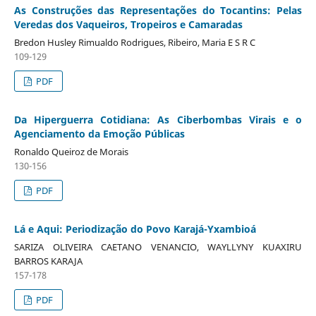
As Construções das Representações do Tocantins: Pelas
Veredas dos Vaqueiros, Tropeiros e Camaradas
Bredon Husley Rimualdo Rodrigues, Ribeiro, Maria E S R C
109-129
PDF
Da Hiperguerra Cotidiana: As Ciberbombas Virais e o
Agenciamento da Emoção Públicas
Ronaldo Queiroz de Morais
130-156
PDF
Lá e Aqui: Periodização do Povo Karajá-Yxambioá
SARIZA OLIVEIRA CAETANO VENANCIO, WAYLLYNY KUAXIRU
BARROS KARAJA
157-178
PDF