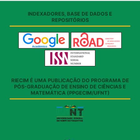
INDEXADORES, BASE DE DADOS E
REPOSITÓRIOS
RIECIM É UMA PUBLICAÇÃO DO PROGRAMA DE
PÓS-GRADUAÇÃO DE ENSINO DE CIÊNCIAS E
MATEMÁTICA (PPGECIM/UFNT)