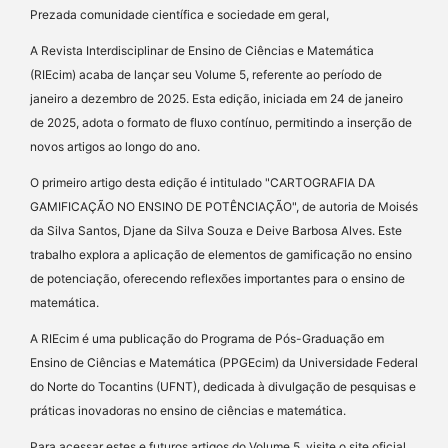
Prezada comunidade científica e sociedade em geral,
A Revista Interdisciplinar de Ensino de Ciências e Matemática
(RIEcim) acaba de lançar seu Volume 5, referente ao período de
janeiro a dezembro de 2025. Esta edição, iniciada em 24 de janeiro
de 2025, adota o formato de fluxo contínuo, permitindo a inserção de
novos artigos ao longo do ano.
O primeiro artigo desta edição é intitulado "CARTOGRAFIA DA
GAMIFICAÇÃO NO ENSINO DE POTÊNCIAÇÃO", de autoria de Moisés
da Silva Santos, Djane da Silva Souza e Deive Barbosa Alves. Este
trabalho explora a aplicação de elementos de gamificação no ensino
de potenciação, oferecendo reflexões importantes para o ensino de
matemática.
A RIEcim é uma publicação do Programa de Pós-Graduação em
Ensino de Ciências e Matemática (PPGEcim) da Universidade Federal
do Norte do Tocantins (UFNT), dedicada à divulgação de pesquisas e
práticas inovadoras no ensino de ciências e matemática.
Para acessar estes e futuros artigos do Volume 5, visite o site oficial