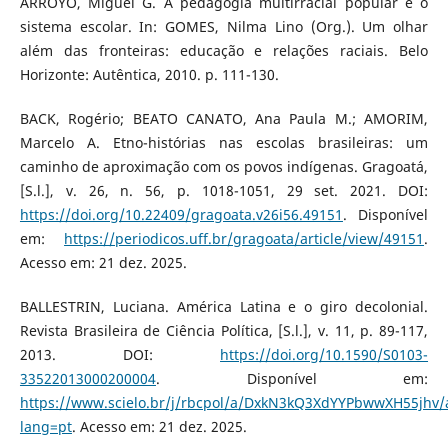
ARROYO, Miguel G. A pedagogia multirracial popular e o
sistema escolar. In: GOMES, Nilma Lino (Org.). Um olhar
além das fronteiras: educação e relações raciais. Belo
Horizonte: Autêntica, 2010. p. 111-130.
BACK, Rogério; BEATO CANATO, Ana Paula M.; AMORIM,
Marcelo A. Etno-histórias nas escolas brasileiras: um
caminho de aproximação com os povos indígenas. Gragoatá,
[S.l.], v. 26, n. 56, p. 1018-1051, 29 set. 2021. DOI:
https://doi.org/10.22409/gragoata.v26i56.49151
. Disponível
em:
https://periodicos.uff.br/gragoata/article/view/49151
.
Acesso em: 21 dez. 2025.
BALLESTRIN, Luciana. América Latina e o giro decolonial.
Revista Brasileira de Ciência Política, [S.l.], v. 11, p. 89-117,
2013. DOI:
https://doi.org/10.1590/S0103-
33522013000200004
. Disponível em:
https://www.scielo.br/j/rbcpol/a/DxkN3kQ3XdYYPbwwXH55jhv/a
lang=pt
. Acesso em: 21 dez. 2025.