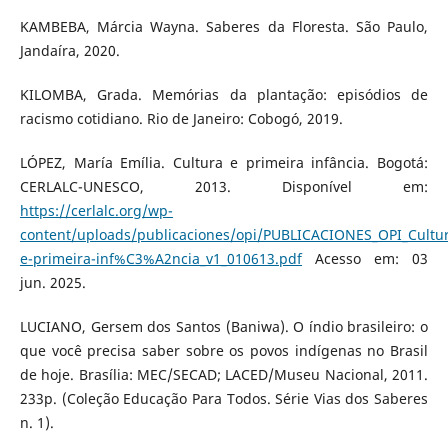
KAMBEBA, Márcia Wayna. Saberes da Floresta. São Paulo,
Jandaíra, 2020.
KILOMBA, Grada. Memórias da plantação: episódios de
racismo cotidiano. Rio de Janeiro: Cobogó, 2019.
LÓPEZ, María Emília. Cultura e primeira infância. Bogotá:
CERLALC-UNESCO, 2013. Disponível em:
https://cerlalc.org/wp-
content/uploads/publicaciones/opi/PUBLICACIONES_OPI_Cultu
e-primeira-inf%C3%A2ncia_v1_010613.pdf
Acesso em: 03
jun. 2025.
LUCIANO, Gersem dos Santos (Baniwa). O índio brasileiro: o
que você precisa saber sobre os povos indígenas no Brasil
de hoje. Brasília: MEC/SECAD; LACED/Museu Nacional, 2011.
233p. (Coleção Educação Para Todos. Série Vias dos Saberes
n. 1).