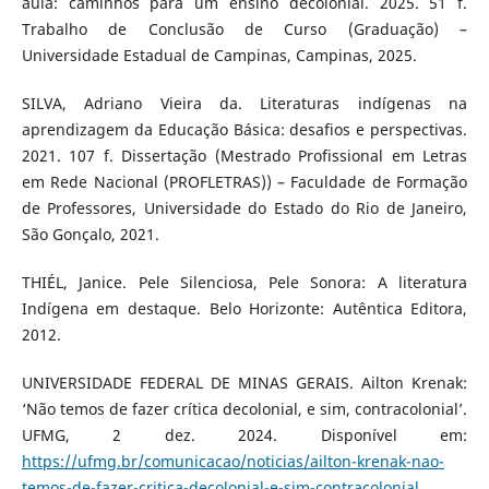
aula: caminhos para um ensino decolonial. 2025. 51 f.
Trabalho de Conclusão de Curso (Graduação) –
Universidade Estadual de Campinas, Campinas, 2025.
SILVA, Adriano Vieira da. Literaturas indígenas na
aprendizagem da Educação Básica: desafios e perspectivas.
2021. 107 f. Dissertação (Mestrado Profissional em Letras
em Rede Nacional (PROFLETRAS)) – Faculdade de Formação
de Professores, Universidade do Estado do Rio de Janeiro,
São Gonçalo, 2021.
THIÉL, Janice. Pele Silenciosa, Pele Sonora: A literatura
Indígena em destaque. Belo Horizonte: Autêntica Editora,
2012.
UNIVERSIDADE FEDERAL DE MINAS GERAIS. Ailton Krenak:
‘Não temos de fazer crítica decolonial, e sim, contracolonial’.
UFMG, 2 dez. 2024. Disponível em:
https://ufmg.br/comunicacao/noticias/ailton-krenak-nao-
temos-de-fazer-critica-decolonial-e-sim-contracolonial
.