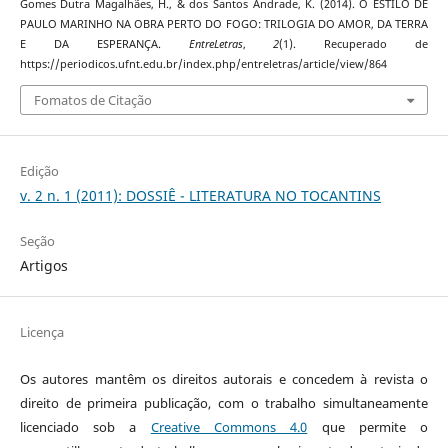
Gomes Dutra Magalhães, H., & dos Santos Andrade, K. (2014). O ESTILO DE
PAULO MARINHO NA OBRA PERTO DO FOGO: TRILOGIA DO AMOR, DA TERRA
E DA ESPERANÇA.
EntreLetras
,
2
(1). Recuperado de
https://periodicos.ufnt.edu.br/index.php/entreletras/article/view/864
Fomatos de Citação
Edição
v. 2 n. 1 (2011): DOSSIÊ - LITERATURA NO TOCANTINS
Seção
Artigos
Licença
Os autores mantêm os direitos autorais e concedem à revista o
direito de primeira publicação, com o trabalho simultaneamente
licenciado sob a
Creative Commons 4.0
que permite o