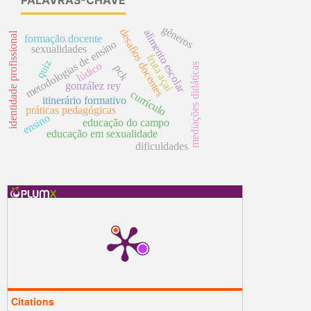
PALAVRAS-CHAVE
gêneros
desafios docentes
alimento escolar
identidade profissional
formação docente
metodologias de ensino
sexualidades
fruta açaí
quiz
lúdico
mediações didáticas
pck
gonzález rey
currículo
itinerário formativo
práticas pedagógicas
ensino
educação do campo
educação em sexualidade
dificuldades
Citations