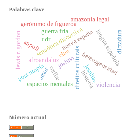
Palabras clave
amazonia legal
gerónimo de figueroa
semiótica discursiva
guerra fría
lengua española
nueva españa
dictadura
lewis r. gordon
udr
anpoll
direitos culturais
cine
heterogeneidad
josimo
afroandaluz
post utopía
jesuitas
caribe
amor
historia
espacios mentales
violencia
Número actual