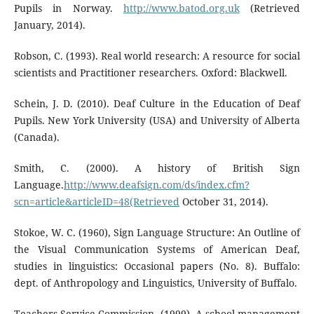
Pupils in Norway.
http://www.batod.org.uk
(Retrieved
January, 2014).
Robson, C. (1993). Real world research: A resource for social
scientists and Practitioner researchers. Oxford: Blackwell.
Schein, J. D. (2010). Deaf Culture in the Education of Deaf
Pupils. New York University (USA) and University of Alberta
(Canada).
Smith, C. (2000). A history of British Sign
Language.
http://www.deafsign.com/ds/index.cfm?
scn=article&articleID=48(Retrieved
October 31, 2014).
Stokoe, W. C. (1960), Sign Language Structure: An Outline of
the Visual Communication Systems of American Deaf,
studies in linguistics: Occasional papers (No. 8). Buffalo:
dept. of Anthropology and Linguistics, University of Buffalo.
Teachers Service Commission. (1999). A school management