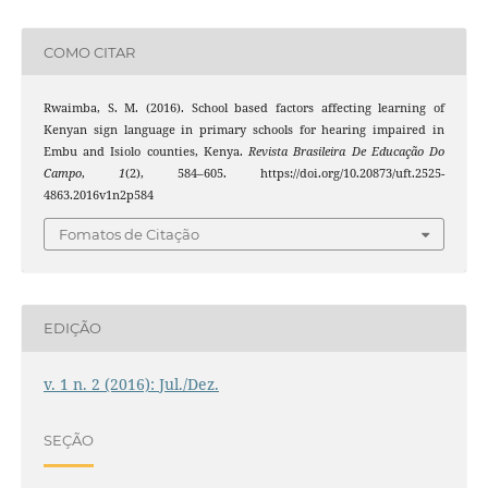
COMO CITAR
Rwaimba, S. M. (2016). School based factors affecting learning of
Kenyan sign language in primary schools for hearing impaired in
Embu and Isiolo counties, Kenya.
Revista Brasileira De Educação Do
Campo
,
1
(2), 584–605. https://doi.org/10.20873/uft.2525-
4863.2016v1n2p584
Fomatos de Citação
EDIÇÃO
v. 1 n. 2 (2016): Jul./Dez.
SEÇÃO