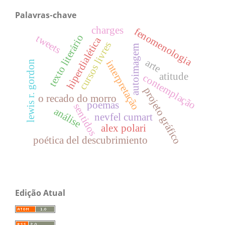
Palavras-chave
charges
fenomenologia
texto literário
tweets
hiperdialética
cursos livres
autoimagem
arte
interpretação
lewis r. gordon
atitude
contemplação
projeto gráfico
o recado do morro
poemas
sentidos
análise
nevfel cumart
alex polari
poética del descubrimiento
Edição Atual