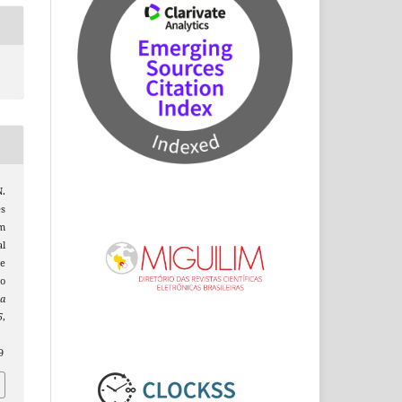
N.
es
Um
l
e
o
ta
5
,
9