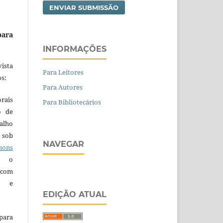
ENVIAR SUBMISSÃO
para
INFORMAÇÕES
ista
Para Leitores
s:
Para Autores
orais
Para Bibliotecários
o de
alho
 sob
NAVEGAR
ons
 o
 com
a e
EDIÇÃO ATUAL
para