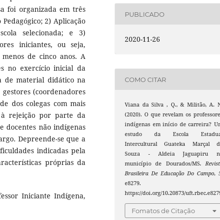
isa foi organizada em três
PUBLICADO
o Pedagógico; 2) Aplicação
cola selecionada; e 3)
2020-11-26
res iniciantes, ou seja,
 menos de cinco anos. A
s no exercício inicial da
ia de material didático na
COMO CITAR
s gestores (coordenadores
dade dos colegas com mais
Viana da Silva , Q., & Militão, A. 
i à rejeição por parte da
(2020). O que revelam os professor
indígenas em início de carreira? 
e docentes não indígenas
estudo da Escola Estadua
cargo. Depreende-se que a
Intercultural Guateka Marçal d
ficuldades indicadas pela
Souza - Aldeia Jaguapiru n
racterísticas próprias da
município de Dourados/MS.
Revis
Brasileira De Educação Do Campo
,
e8279.
https://doi.org/10.20873/uft.rbec.e827
essor Iniciante Indígena,
Fomatos de Citação