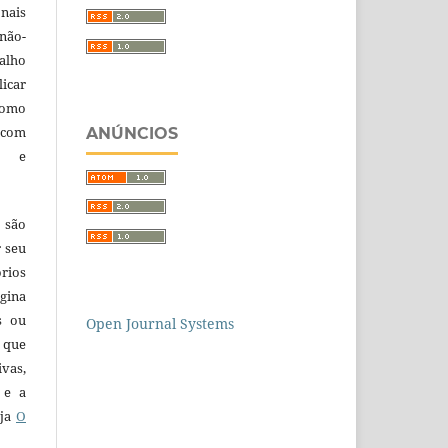
nais
 não-
alho
licar
como
com
ANÚNCIOS
a e
 são
r seu
órios
gina
s ou
Open Journal Systems
 que
ivas,
 e a
eja
O