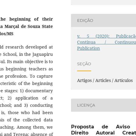
he beginning of their
EDIÇÃO
ka Marçal de Souza State
ados/MS
v. 5 (2020): Publicaçã
Contínua / Continuou
ield research developed at
Publication
e School, in the Jaguapiru
l. Its main objective is to
SEÇÃO
us beginning teachers as
 the profession. To capture
Artigos / Articles / Artículos
acteristic of the beginning
ee stages: 1) documentary
ct; 2) application of a
school; and 3) conducting
LICENÇA
t is, those who had been
sis of the collected data
Proposta de Aviso
f teaching. Among them, we
Direito Autoral Creat
ani and Terena; absence of