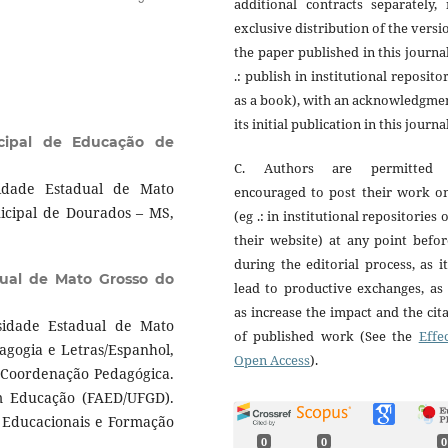
additional contracts separately,
exclusive distribution of the versi
the paper published in this journa
.: publish in institutional reposito
as a book), with an acknowledgme
its initial publication in this journal
icipal de Educação de
C. Authors are permitted
sidade Estadual de Mato
encouraged to post their work on
nicipal de Dourados – MS,
(eg .: in institutional repositories 
their website) at any point befo
during the editorial process, as i
dual de Mato Grosso do
lead to productive exchanges, as
as increase the impact and the cit
sidade Estadual de Mato
of published work (See the
Effe
agogia e Letras/Espanhol,
Open Access
).
 Coordenação Pedagógica.
m Educação (FAED/UFGD).
s Educacionais e Formação
0
0
0