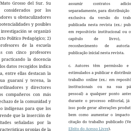
/Mato Grosso del Sur. Su
assumir contratos adicio
os considerados por los
separadamente, para distribuição
tadores u obstaculizadores
exclusiva da versão do trab
 potencialidades y posibles
publicada nesta revista (ex.: pub
a investigación se organizó
em repositório institucional ou 
cto Político Pedagógico; 2)
capítulo de livro), 
rofesores de la escuela
reconhecimento de autori
as con cinco profesores
publicação inicial nesta revista.
n practicando la docencia
c. Autores têm permissão e
los datos recogidos indica
estimulados a publicar e distribui
ia, entre ellas destacan la
trabalho online (ex.: em reposit
gua guaraní y terena, la
institucionais ou na sua pá
rdinadores y directores
pessoal) a qualquer ponto ante
 los compañeros con más
durante o processo editorial, já
 rechazo de la comunidad y
isso pode gerar alterações produt
no indígenas para que los
bem como aumentar o impacto
rende que la inserción de
citação do trabalho publicado (V
ltades señaladas por la
Efeito do Acesso Livre
).
racterísticas propias de la