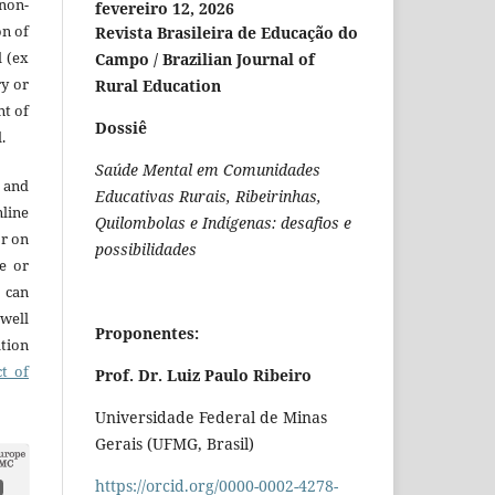
 non-
fevereiro 12, 2026
on of
Revista Brasileira de Educação do
l (ex
Campo / Brazilian Journal of
ry or
Rural Education
nt of
Dossiê
.
Saúde Mental em Comunidades
 and
Educativas Rurais, Ribeirinhas,
line
Quilombolas e Indígenas: desafios e
or on
possibilidades
re or
t can
 well
Proponentes:
ation
ct of
Prof. Dr. Luiz Paulo Ribeiro
Universidade Federal de Minas
Gerais (UFMG, Brasil)
https://orcid.org/0000-0002-4278-