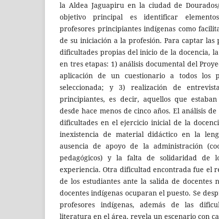
la Aldea Jaguapiru en la ciudad de Dourados
objetivo principal es identificar element
profesores principiantes indígenas como facili
de su iniciación a la profesión. Para captar las
dificultades propias del inicio de la docencia, l
en tres etapas: 1) análisis documental del Proye
aplicación de un cuestionario a todos los p
seleccionada; y 3) realización de entrevist
principiantes, es decir, aquellos que estaba
desde hace menos de cinco años. El análisis de 
dificultades en el ejercicio inicial de la docenc
inexistencia de material didáctico en la len
ausencia de apoyo de la administración (coo
pedagógicos) y la falta de solidaridad de
experiencia. Otra dificultad encontrada fue el
de los estudiantes ante la salida de docentes 
docentes indígenas ocuparan el puesto. Se desp
profesores indígenas, además de las dificu
literatura en el área, revela un escenario con ca