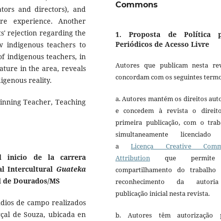
Commons
tors and directors), and
ore experience. Another
s' rejection regarding the
1. Proposta de Política 
Periódicos de Acesso Livre
w indigenous teachers to
of indigenous teachers, in
Autores que publicam nesta rev
rature in the area, reveals
concordam com os seguintes termo
digenous reality.
a. Autores mantém os direitos aut
inning Teacher, Teaching
e concedem à revista o direit
primeira publicação, com o trab
simultaneamente licenciado
a
Licença Creative Comm
l inicio de la carrera
Attribution
que permite
al Intercultural
Guateka
compartilhamento do trabalho
ad de Dourados/MS
reconhecimento da autori
publicação inicial nesta revista.
udios de campo realizados
al de Souza, ubicada en
b. Autores têm autorização 