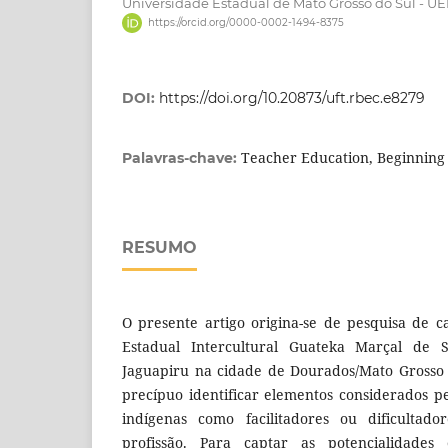
Universidade Estadual de Mato Grosso do Sul - U
https://orcid.org/0000-0002-1494-8375
DOI:
https://doi.org/10.20873/uft.rbec.e8279
Teacher Education, Beginning
Palavras-chave:
RESUMO
O presente artigo origina-se de pesquisa de 
Estadual Intercultural Guateka Marçal de 
Jaguapiru na cidade de Dourados/Mato Grosso 
precípuo identificar elementos considerados pe
indígenas como facilitadores ou dificultado
profissão. Para captar as potencialidades e