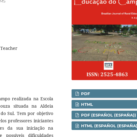
EMS
 Teacher
PDF
campo realizada na Escola
HTML
Souza situada na Aldeia
do Sul. Tem por objetivo
PDF (ESPAÑOL (ESPAÑA))
los professores iniciantes
HTML (ESPAÑOL (ESPAÑA)
res da sua iniciação na
 possíveis dificuldades