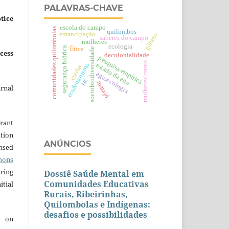
PALAVRAS-CHAVE
tice
escola do campo
comunidades quilombolas
quilombos
emancipação
gênero
saberes do campo
mulheres
ecologia
´Ética
segurança hídrica
sociobiodiversidade
cess
decolonialidade
pesquisa empírica
mulheres rurais
estado da arte
ecofeminismo
cunha
agroecologia
tic
marajó
urnal
grant
ation
ANÚNCIOS
ensed
mons
aring
Dossiê Saúde Mental em
Comunidades Educativas
itial
Rurais, Ribeirinhas,
Quilombolas e Indígenas:
desafios e possibilidades
e on