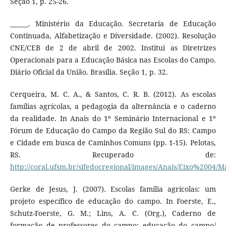
Seção 1, p. 25-26.
______. Ministério da Educação. Secretaria de Educação
Continuada, Alfabetização e Diversidade. (2002). Resolução
CNE/CEB de 2 de abril de 2002. Institui as Diretrizes
Operacionais para a Educação Básica nas Escolas do Campo.
Diário Oficial da União. Brasília. Seção 1, p. 32.
Cerqueira, M. C. A., & Santos, C. R. B. (2012). As escolas
famílias agrícolas, a pedagogia da alternância e o caderno
da realidade. In Anais do 1º Seminário Internacional e 1º
Fórum de Educação do Campo da Região Sul do RS: Campo
e Cidade em busca de Caminhos Comuns (pp. 1-15). Pelotas,
RS. Recuperado de:
http://coral.ufsm.br/sifedocregional/images/Anais/Eixo%
Gerke de Jesus, J. (2007). Escolas família agrícolas: um
projeto específico de educação do campo. In Foerste, E.,
Schutz-Foerste, G. M.; Lins, A. C. (Org.), Caderno de
formação de professores do campo: educação do campo/