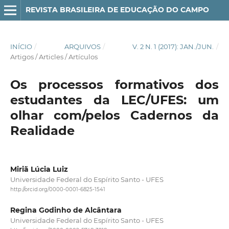
REVISTA BRASILEIRA DE EDUCAÇÃO DO CAMPO
INÍCIO
/
ARQUIVOS
/
V. 2 N. 1 (2017): JAN./JUN.
/
Artigos / Articles / Artículos
Os processos formativos dos
estudantes da LEC/UFES: um
olhar com/pelos Cadernos da
Realidade
Miriã Lúcia Luiz
Universidade Federal do Espírito Santo - UFES
http://orcid.org/0000-0001-6825-1541
Regina Godinho de Alcântara
Universidade Federal do Espírito Santo - UFES