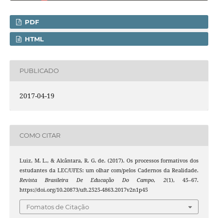
PDF
HTML
PUBLICADO
2017-04-19
COMO CITAR
Luiz, M. L., & Alcântara, R. G. de. (2017). Os processos formativos dos
estudantes da LEC/UFES: um olhar com/pelos Cadernos da Realidade.
Revista Brasileira De Educação Do Campo
,
2
(1), 45–67.
https://doi.org/10.20873/uft.2525-4863.2017v2n1p45
Fomatos de Citação