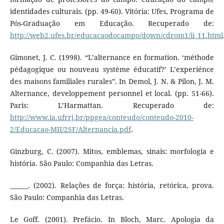
identidades culturais. (pp. 49-60). Vitória: Ufes, Programa de
Pós-Graduação em Educação. Recuperado de:
http://web2.ufes.br/educacaodocampo/down/cdrom1/ii_11.html
Gimonet, J. C. (1998). “L’alternance en formation. ‘méthode
pédagogique ou nouveau système éducatif?’ L’experiénce
des maisons familiales rurales”. In Demol, J. N. & Pilon, J. M.
Alternance, developpement personnel et local. (pp. 51-66).
Paris: L’Harmattan. Recuperado de:
http://www.ia.ufrrj.br/ppgea/conteudo/conteudo-2010-
2/Educacao-MII/2SF/Alternancia.pdf
.
Ginzburg, C. (2007). Mitos, emblemas, sinais: morfologia e
história. São Paulo: Companhia das Letras.
______. (2002). Relações de força: história, retórica, prova.
São Paulo: Companhia das Letras.
Le Goff. (2001). Prefácio. In Bloch, Marc. Apologia da