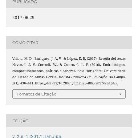
PUBLICADO
2017-06-29
COMO CITAR
Villota, M. D., Enríquez, J. A. V., & López, E. B. (2017). Reseña del texto:
Neves, I. S. V., Corradi, W., & Castro, C. L. F. (2016). Ead: diálogos,
compartilhamentos, práticas e saberes. Belo Horizonte: Universidade
do Estado de Minas Gerais.
Revista Brasileira De Educação Do Campo
,
2
(1), 436–441. https://doi.org/10.20873/uft.2525-4863.2017v2n1p436
Fomatos de Citação
EDIÇÃO
v. 2 n. 1 (2017): Jan./Jun.