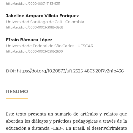
http://orcid.org/0000-0001-7183-9311
Jakeline Amparo Villota Enríquez
Universidad Santiago de Cali - Colombia
http://orcid.org/0000-0003-3086-8268
Efraín Bámaca López
Universidade Federal de São Carlos - UFSCAR
http://orcid.org/0000-0003-0518-2600
DOI:
https://doi.org/10.20873/uft.2525-4863.2017v2n1p436
RESUMO
Este texto presenta un sumario de artículos y relatos que
abordan los diálogos y prácticas pedagógicas a través de la
educación a distancia –EaD–. En Brasil, el desenvolvimiento