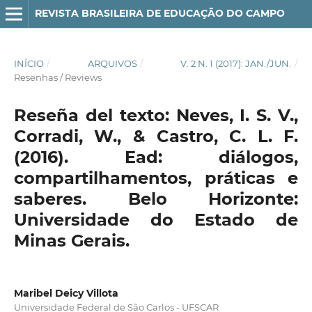
REVISTA BRASILEIRA DE EDUCAÇÃO DO CAMPO
INÍCIO
/
ARQUIVOS
/
V. 2 N. 1 (2017): JAN./JUN.
/
Resenhas / Reviews
Reseña del texto: Neves, I. S. V.,
Corradi, W., & Castro, C. L. F.
(2016). Ead: diálogos,
compartilhamentos, práticas e
saberes. Belo Horizonte:
Universidade do Estado de
Minas Gerais.
Maribel Deicy Villota
Universidade Federal de São Carlos - UFSCAR