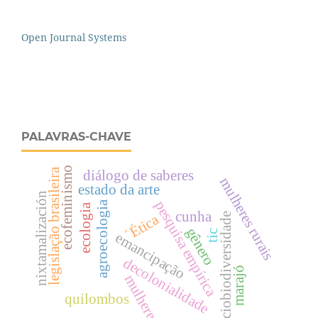
Open Journal Systems
PALAVRAS-CHAVE
ecofeminismo
legislação brasileira
diálogo de saberes
mulheres rurais
estado da arte
nixtamalización
pesquisa empírica
agroecologia
ecologia
cunha
´Ética
sociobiodiversidade
gênero
tic
emancipação
decolonialidade
marajó
mulheres
quilombos