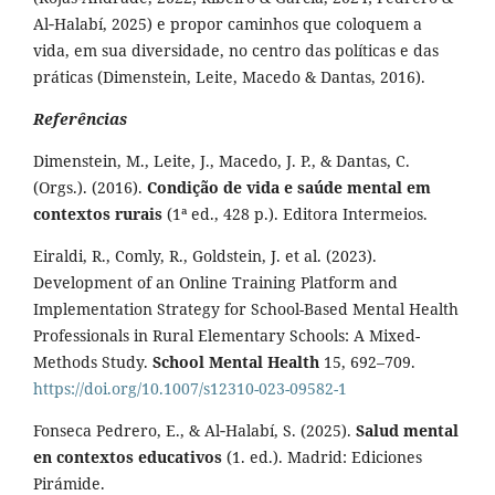
Al‑Halabí, 2025) e propor caminhos que coloquem a
vida, em sua diversidade, no centro das políticas e das
práticas (Dimenstein, Leite, Macedo & Dantas, 2016).
Referências
Dimenstein, M., Leite, J., Macedo, J. P., & Dantas, C.
(Orgs.). (2016).
Condição de vida e saúde mental em
contextos rurais
(1ª ed., 428 p.). Editora Intermeios.
Eiraldi, R., Comly, R., Goldstein, J. et al. (2023).
Development of an Online Training Platform and
Implementation Strategy for School-Based Mental Health
Professionals in Rural Elementary Schools: A Mixed-
Methods Study.
School Mental Health
15, 692–709.
https://doi.org/10.1007/s12310-023-09582-1
Fonseca Pedrero, E., & Al‑Halabí, S. (2025).
Salud mental
en contextos educativos
(1. ed.). Madrid: Ediciones
Pirámide.