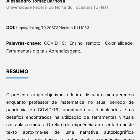
Alessandro Tomaz Barbosa
Universidade Federal do Norte do Tocantins (UFNT)
DOI:
https://doi.org/10.20873/riecim.v1i1.11933
Palavras-chave:
COVID-19; Ensino remoto; Colonialidade;
Ferramentas digitais Aprendizagem;.
RESUMO
O presente artigo objetivou refletir e discutir o meu percurso
enquanto professor de matemática no atual período de
pandemia da COVID-19, apontando as dificuldades e os
desafios encontrados na utilização de ferramentas virtuais
nas aulas remotas. O relato de expriência apresentado neste
texto aproxima-se de uma narrativa autobiográfica
(memórias), pois busco resgatar minha experiência como