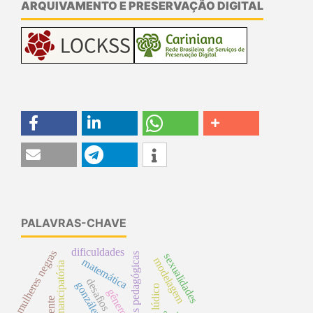
ARQUIVAMENTO E PRESERVAÇÃO DIGITAL
PALAVRAS-CHAVE
dificuldades
mulheres negras
práticas pedagógicas
sexualidades
modelagem
matemática
desafios docentes
gonzález rey
lúdico
gêneros