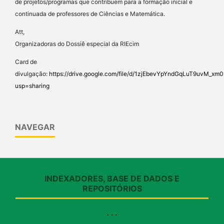
de projetos/programas que contribuem para a formação inicial e
continuada de professores de Ciências e Matemática.
Att,
Organizadoras do Dossiê especial da RIEcim
Card de
divulgação:
https://drive.google.com/file/d/1zjEbevYpYndGqLuT9uvM_x
usp=sharing
NAVEGAR
INDEXADORES, BASE DE DADOS E
REPOSITÓRIOS