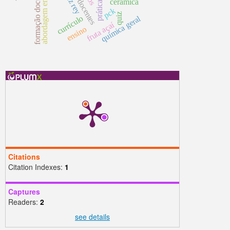
abordagem emancipatória
formação docente
cerâmica
pck
quiz
currículo
química geral
fruta açaí
ensino
Citations
Citation Indexes:
1
Captures
Readers:
2
see details