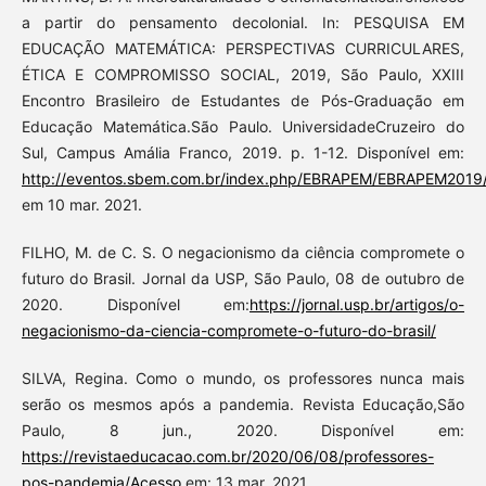
a partir do pensamento decolonial. In: PESQUISA EM
EDUCAÇÃO MATEMÁTICA: PERSPECTIVAS CURRICULARES,
ÉTICA E COMPROMISSO SOCIAL, 2019, São Paulo, XXIII
Encontro Brasileiro de Estudantes de Pós-Graduação em
Educação Matemática.São Paulo. UniversidadeCruzeiro do
Sul, Campus Amália Franco, 2019. p. 1-12. Disponível em:
http://eventos.sbem.com.br/index.php/EBRAPEM/EBRAPEM2019/
em 10 mar. 2021.
FILHO, M. de C. S. O negacionismo da ciência compromete o
futuro do Brasil. Jornal da USP, São Paulo, 08 de outubro de
2020. Disponível em:
https://jornal.usp.br/artigos/o-
negacionismo-da-ciencia-compromete-o-futuro-do-brasil/
SILVA, Regina. Como o mundo, os professores nunca mais
serão os mesmos após a pandemia. Revista Educação,São
Paulo, 8 jun., 2020. Disponível em:
https://revistaeducacao.com.br/2020/06/08/professores-
pos-pandemia/Acesso
em: 13 mar. 2021.