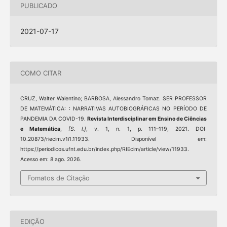
PUBLICADO
2021-07-17
COMO CITAR
CRUZ, Walter Walentino; BARBOSA, Alessandro Tomaz. SER PROFESSOR
DE MATEMÁTICA: : NARRATIVAS AUTOBIOGRÁFICAS NO PERÍODO DE
PANDEMIA DA COVID-19.
Revista Interdisciplinar em Ensino de Ciências
e Matemática
,
[S. l.]
, v. 1, n. 1, p. 111–119, 2021. DOI:
10.20873/riecim.v1i1.11933. Disponível em:
https://periodicos.ufnt.edu.br/index.php/RIEcim/article/view/11933.
Acesso em: 8 ago. 2026.
Fomatos de Citação
EDIÇÃO