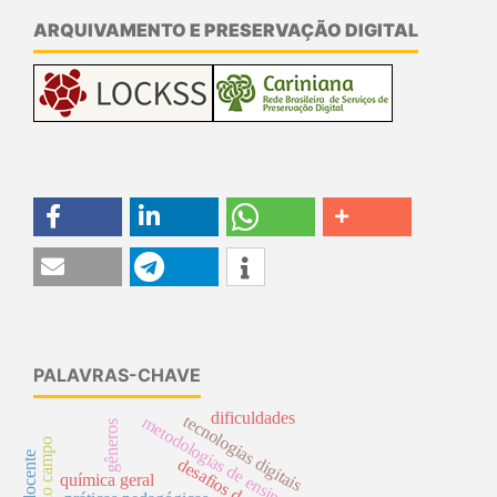
ARQUIVAMENTO E PRESERVAÇÃO DIGITAL
PALAVRAS-CHAVE
dificuldades
tecnologias digitais
metodologias de ensino
gêneros
desafios docentes
química geral