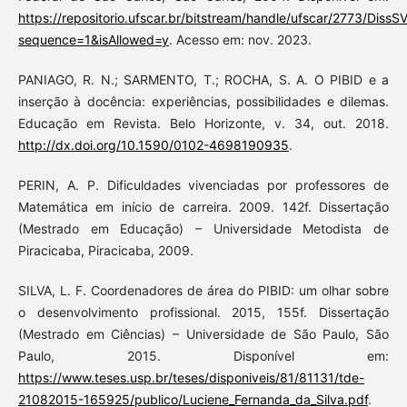
https://repositorio.ufscar.br/bitstream/handle/ufscar/2773/DissS
sequence=1&isAllowed=y
. Acesso em: nov. 2023.
PANIAGO, R. N.; SARMENTO, T.; ROCHA, S. A. O PIBID e a
inserção à docência: experiências, possibilidades e dilemas.
Educação em Revista. Belo Horizonte, v. 34, out. 2018.
http://dx.doi.org/10.1590/0102-4698190935
.
PERIN, A. P. Dificuldades vivenciadas por professores de
Matemática em início de carreira. 2009. 142f. Dissertação
(Mestrado em Educação) – Universidade Metodista de
Piracicaba, Piracicaba, 2009.
SILVA, L. F. Coordenadores de área do PIBID: um olhar sobre
o desenvolvimento profissional. 2015, 155f. Dissertação
(Mestrado em Ciências) – Universidade de São Paulo, São
Paulo, 2015. Disponível em:
https://www.teses.usp.br/teses/disponiveis/81/81131/tde-
21082015-165925/publico/Luciene_Fernanda_da_Silva.pdf
.