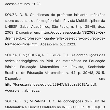
Acesso em: nov. 2023.
SOUZA, D. B. Os dilemas do professor iniciante: reflexões
sobre os cursos de formação inicial. Revista Multidisciplinar da
UNIESP: Saber Acadêmico, São Paulo, n. 8, p. 35-45, dez.
2009. Disponível em:
https://docplayer.com.br/7820695-Os-
dilemas-do-professor-iniciante-reflexoes-sobre-os-cursos-de-
formacao-inicial.html
. Acesso em: out. 2023.
SOUZA, F. S.; SOUZA, R. F.; SILVA, T. L. As contribuições das
ações pedagógicas do PIBID de matemática na Educação
Básica. Educação Matemática em Revista, Sociedade
Brasileira de Educação Matemática, v. 44, p. 39-48, 2015.
Disponível em:
http://funes.uniandes.edu.co/25947/1/Souza2015As.pdf
.
Acesso em: abr. 2022.
SOUZA, F. S.; MIRANDA, J. C. As concepções do PIBID de
Matemática e Ciências Naturais no INFES-UFF. In: COLÓQUIO