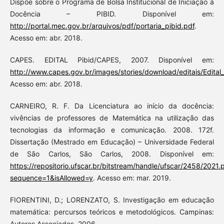
Dispõe sobre o Programa de Bolsa Institucional de Iniciação à
Docência – PIBID. Disponível em:
http://portal.mec.gov.br/arquivos/pdf/portaria_pibid.pdf
.
Acesso em: abr. 2018.
CAPES. EDITAL Pibid/CAPES, 2007. Disponível em:
http://www.capes.gov.br/images/stories/download/editais/Edital_
Acesso em: abr. 2018.
CARNEIRO, R. F. Da Licenciatura ao início da docência:
vivências de professores de Matemática na utilização das
tecnologias da informação e comunicação. 2008. 172f.
Dissertação (Mestrado em Educação) – Universidade Federal
de São Carlos, São Carlos, 2008. Disponível em:
https://repositorio.ufscar.br/bitstream/handle/ufscar/2458/2021.
sequence=1&isAllowed=y
. Acesso em: mar. 2019.
FIORENTINI, D.; LORENZATO, S. Investigação em educação
matemática: percursos teóricos e metodológicos. Campinas:
Autores Associados, 2006.