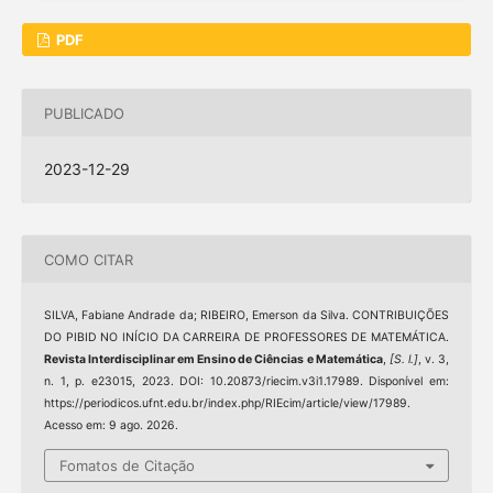
PDF
PUBLICADO
2023-12-29
COMO CITAR
SILVA, Fabiane Andrade da; RIBEIRO, Emerson da Silva. CONTRIBUIÇÕES
DO PIBID NO INÍCIO DA CARREIRA DE PROFESSORES DE MATEMÁTICA.
Revista Interdisciplinar em Ensino de Ciências e Matemática
,
[S. l.]
, v. 3,
n. 1, p. e23015, 2023. DOI: 10.20873/riecim.v3i1.17989. Disponível em:
https://periodicos.ufnt.edu.br/index.php/RIEcim/article/view/17989.
Acesso em: 9 ago. 2026.
Fomatos de Citação