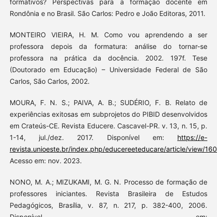
formativos? Perspectivas para a formação docente em
Rondônia e no Brasil. São Carlos: Pedro e João Editoras, 2011.
MONTEIRO VIEIRA, H. M. Como vou aprendendo a ser
professora depois da formatura: análise do tornar-se
professora na prática da docência. 2002. 197f. Tese
(Doutorado em Educação) – Universidade Federal de São
Carlos, São Carlos, 2002.
MOURA, F. N. S.; PAIVA, A. B.; SUDÉRIO, F. B. Relato de
experiências exitosas em subprojetos do PIBID desenvolvidos
em Crateús-CE. Revista Educere. Cascavel-PR. v. 13, n. 15, p.
1-14, jul./dez. 2017. Disponível em:
https://e-
revista.unioeste.br/index.php/educereeteducare/article/view/16
Acesso em: nov. 2023.
NONO, M. A.; MIZUKAMI, M. G. N. Processo de formação de
professores iniciantes. Revista Brasileira de Estudos
Pedagógicos, Brasília, v. 87, n. 217, p. 382-400, 2006.
Disponível em: