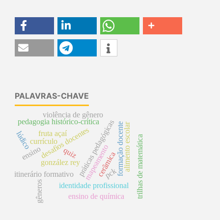
PALAVRAS-CHAVE
violência de gênero
pedagogia histórico-crítica
práticas pedagógicas
formação docente
alimento escolar
desafios docentes
fruta açaí
lúdico
trilhas de matemática
currículo
mapeamento
ensino
quiz
cerâmica
gonzález rey
pck
itinerário formativo
gêneros
identidade profissional
ensino de química