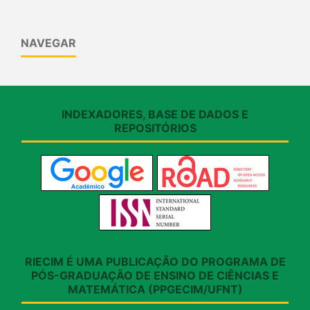
NAVEGAR
INDEXADORES, BASE DE DADOS E
REPOSITÓRIOS
RIECIM É UMA PUBLICAÇÃO DO PROGRAMA DE
PÓS-GRADUAÇÃO DE ENSINO DE CIÊNCIAS E
MATEMÁTICA (PPGECIM/UFNT)