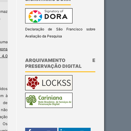
omaz
a
Declaração de São Francisco sobre
Avaliação da Pesquisa
b uma
ons
 4.0
ARQUIVAMENTO E
PRESERVAÇÃO DIGITAL
idos
em à
s de
 não
ação
. Os
umir