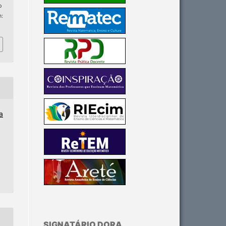
p
m:
a
SIGNATÁRIO DORA