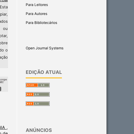
Para Leitores
 Esta
Para Autores
piar,
cados
Para Bibliotecários
o ou
ptar,
sobre
Open Journal Systems
ído o
cação
EDIÇÃO ATUAL
GIA
,
ANÚNCIOS
o de