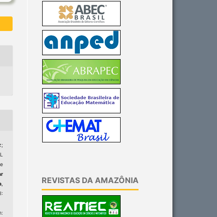
;
AL
 e
ar
REVISTAS DA AMAZÔNIA
a
,
I:
m: