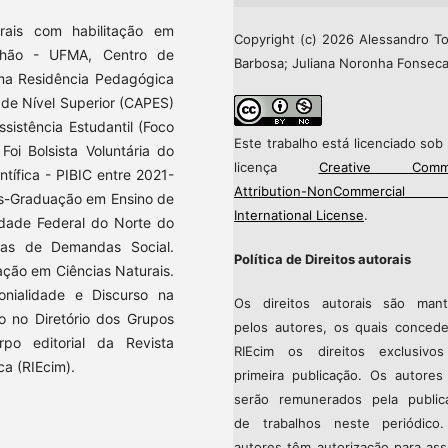
rais com habilitação em
Copyright (c) 2026 Alessandro T
nhão - UFMA, Centro de
Barbosa; Juliana Noronha Fonsec
ama Residência Pedagógica
de Nível Superior (CAPES)
sistência Estudantil (Foco
Este trabalho está licenciado so
oi Bolsista Voluntária do
licença
Creative Comm
ntífica - PIBIC entre 2021-
Attribution-NonCommercial
s-Graduação em Ensino de
International License
.
idade Federal do Norte do
mas de Demandas Social.
Política de Direitos autorais
ação em Ciências Naturais.
nialidade e Discurso na
Os direitos autorais são mant
o no Diretório dos Grupos
pelos autores, os quais conced
o editorial da Revista
RIEcim os direitos exclusivo
ca (RIEcim).
primeira publicação. Os autores
serão remunerados pela public
de trabalhos neste periódico
autores têm autorização para ass