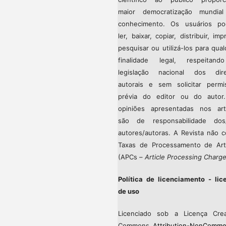
maior democratização mundia
conhecimento. Os usuários p
ler, baixar, copiar, distribuir, impr
pesquisar ou utilizá-los para qua
finalidade legal, respeitan
legislação nacional dos dire
autorais e sem solicitar permi
prévia do editor ou do autor
opiniões apresentadas nos art
são de responsabilidade dos
autores/autoras. A Revista não c
Taxas de Processamento de Art
(APCs –
Article Processing Charg
Política de licenciamento - lic
de uso
Licenciado sob a Licença Crea
Commons
Attribution-NonCommer