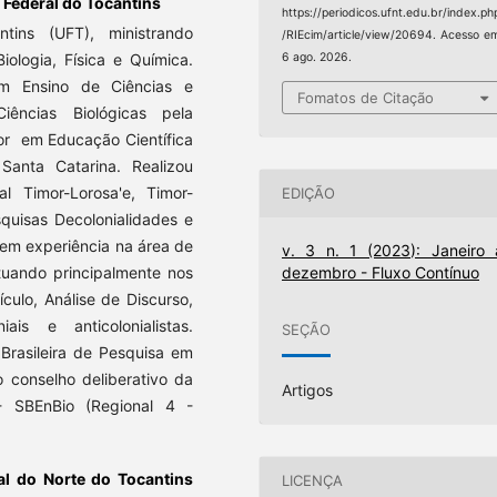
 Federal do Tocantins
https://periodicos.ufnt.edu.br/index.ph
tins (UFT), ministrando
/RIEcim/article/view/20694. Acesso e
iologia, Física e Química.
6 ago. 2026.
m Ensino de Ciências e
Fomatos de Citação
ências Biológicas pela
or em Educação Científica
Santa Catarina. Realizou
l Timor-Lorosa'e, Timor-
EDIÇÃO
quisas Decolonialidades e
em experiência na área de
v. 3 n. 1 (2023): Janeiro 
dezembro - Fluxo Contínuo
tuando principalmente nos
culo, Análise de Discurso,
is e anticolonialistas.
SEÇÃO
Brasileira de Pesquisa em
conselho deliberativo da
Artigos
 - SBEnBio (Regional 4 -
al do Norte do Tocantins
LICENÇA