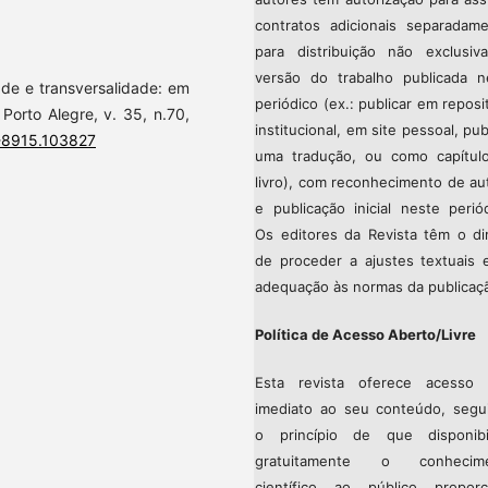
contratos adicionais separadame
para distribuição não exclusiv
versão do trabalho publicada n
ade e transversalidade: em
periódico (ex.: publicar em reposi
orto Alegre, v. 35, n.70,
institucional, em site pessoal, pub
8-8915.103827
uma tradução, ou como capítul
livro), com reconhecimento de au
e publicação inicial neste perió
Os editores da Revista têm o dir
de proceder a ajustes textuais 
adequação às normas da publicaç
Política de Acesso Aberto/Livre
Esta revista oferece acesso l
imediato ao seu conteúdo, segu
o princípio de que disponibil
gratuitamente o conhecim
científico ao público proporc