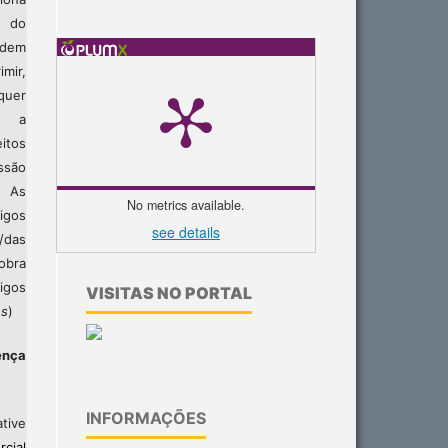
l do
odem
imir,
lquer
do a
itos
ssão
. As
No metrics available.
igos
see details
/das
obra
igos
VISITAS NO PORTAL
es
)
ença
INFORMAÇÕES
tive
cial