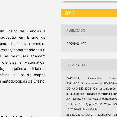
PDF
PUBLICADO
r em Ensino de Ciências e
Graduação em Ensino de
omposta, na sua primeira
2024-01-22
0 textos, compreendendo 9
ia. As pesquisas abarcam
Ciências e Matemática,
COMO CITAR
ão, sequência didática,
mática, o uso de mapas
BARBOSA, Alessandro Tomaz
s metodológicas de Ensino.
FONSECA, Juliana Noronha. EDITORI
DO ANO DE 2023: Contextualização
amazonidades.
Revista Interdisciplin
em Ensino de Ciências e Matemátic
[S. l.]
, v. 3, n. 1, p. e23021, 2024. DO
10.70860/RIEcim.2764-
2534.2023.v3.20694. Disponível e