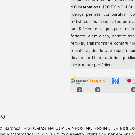
4.0 International (CC BY-NC 4.0)
.
licença permite compartilhar, co
redistribuir os manuscritos publi
na RIEcim em qualquer mei
formato. Além disso, permite ada
remixar, transformar e construir 
o material, desde que seja atribu
devido crédito de autoria e publi
inicial neste periódico.
0
0
0
es)
az Barbosa,
HISTÓRIAS EM QUADRINHOS NO ENSINO DE BIOLO
ias e Matemática: v. 2 n. 1 (2022): Revista Interdisicplinar em Ensin