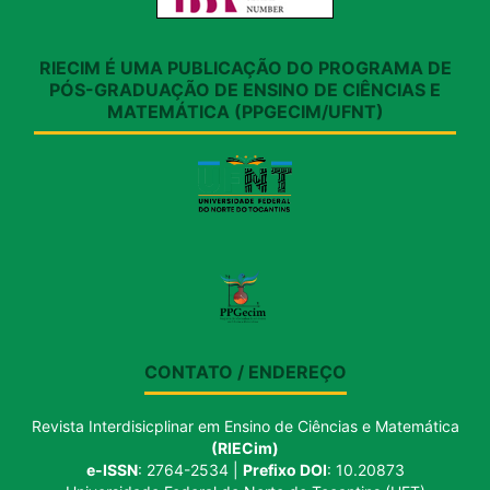
RIECIM É UMA PUBLICAÇÃO DO PROGRAMA DE
PÓS-GRADUAÇÃO DE ENSINO DE CIÊNCIAS E
MATEMÁTICA (PPGECIM/UFNT)
CONTATO / ENDEREÇO
Revista Interdisicplinar em Ensino de Ciências e Matemática
(RIECim)
e-ISSN
: 2764-2534 |
Prefixo DOI
: 10.20873