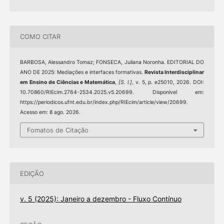
COMO CITAR
BARBOSA, Alessandro Tomaz; FONSECA, Juliana Noronha. EDITORIAL DO
ANO DE 2025: Mediações e interfaces formativas.
Revista Interdisciplinar
em Ensino de Ciências e Matemática
,
[S. l.]
, v. 5, p. e25010, 2026. DOI:
10.70860/RIEcim.2764-2534.2025.v5.20699. Disponível em:
https://periodicos.ufnt.edu.br/index.php/RIEcim/article/view/20699.
Acesso em: 8 ago. 2026.
Fomatos de Citação
EDIÇÃO
v. 5 (2025): Janeiro a dezembro - Fluxo Contínuo