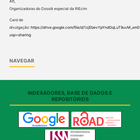
Att,
Organizadoras do Dossiê especial da RIEcim
Card de
divulgação:
https://drive.google.com/file/d/1zjEbevYpYndGqLuT9uvM_x
usp=sharing
NAVEGAR
INDEXADORES, BASE DE DADOS E
REPOSITÓRIOS