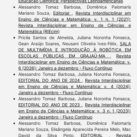
Educação Científica: Perspectivas Latinoamericanas
Alessandro Tomaz Barbosa, Domênica Palomaris
Mariano Souza,
Editorial
,
Revista Interdisciplinar em
Ensino de Ciências e Matemática: v. 1 n. 1 (2021):
Revista Interdisciplinar em Ensino de Ciências e
Matemática (RIEcim)
Pricila Santos de Almeida, Juliana Noronha Fonseca,
Gean Araújo Soares, Neusani Oliveira Ives-Félix,
SALA
DE MULTIMÍDIA E INTRODUÇÃO À ROBÓTICA EM
ESCOLAS PÚBLICAS EM GRAJAÚ-MA
,
Revista
Interdisciplinar em Ensino de Ciências e Matemática: v.
6 (2026): Janeiro a dezembro - Fluxo Contínuo
Alessandro Tomaz Barbosa, Juliana Noronha Fonseca,
EDITORIAL DO ANO DE 2024
,
Revista Interdisciplinar
em Ensino de Ciências e Matemática: v. 4 (2024):
Janeiro a dezembro - Fluxo Contínuo
Alessandro Tomaz Barbosa, Juliana Noronha Fonseca,
EDITORIAL DO ANO DE 2023
,
Revista Interdisciplinar
em Ensino de Ciências e Matemática: v. 3 n. 1 (2023):
Janeiro a dezembro - Fluxo Contínuo
Alessandro Tomaz Barbosa, Domênica Palomaris
Mariano Souza, Elisângela Aparecida Pereira Melo, Mac
David da Silva Pinto,
EDITORIAL
,
Revista