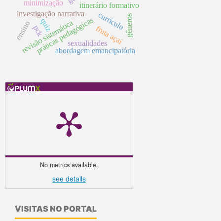
minimização
itinerário formativo
investigação narrativa
currículo
gêneros
práticas pedagógicas
quiz
revisão sistemática
ensino
pck
fruta açaí
sexualidades
abordagem emancipatória
No metrics available.
see details
VISITAS NO PORTAL