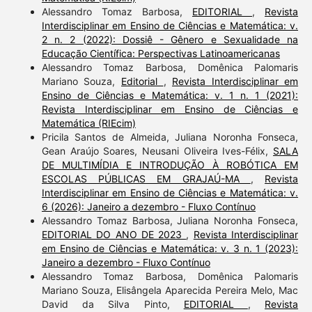
Alessandro Tomaz Barbosa,
EDITORIAL
,
Revista
Interdisciplinar em Ensino de Ciências e Matemática: v.
2 n. 2 (2022): Dossiê - Gênero e Sexualidade na
Educação Científica: Perspectivas Latinoamericanas
Alessandro Tomaz Barbosa, Domênica Palomaris
Mariano Souza,
Editorial
,
Revista Interdisciplinar em
Ensino de Ciências e Matemática: v. 1 n. 1 (2021):
Revista Interdisciplinar em Ensino de Ciências e
Matemática (RIEcim)
Pricila Santos de Almeida, Juliana Noronha Fonseca,
Gean Araújo Soares, Neusani Oliveira Ives-Félix,
SALA
DE MULTIMÍDIA E INTRODUÇÃO À ROBÓTICA EM
ESCOLAS PÚBLICAS EM GRAJAÚ-MA
,
Revista
Interdisciplinar em Ensino de Ciências e Matemática: v.
6 (2026): Janeiro a dezembro - Fluxo Contínuo
Alessandro Tomaz Barbosa, Juliana Noronha Fonseca,
EDITORIAL DO ANO DE 2023
,
Revista Interdisciplinar
em Ensino de Ciências e Matemática: v. 3 n. 1 (2023):
Janeiro a dezembro - Fluxo Contínuo
Alessandro Tomaz Barbosa, Domênica Palomaris
Mariano Souza, Elisângela Aparecida Pereira Melo, Mac
David da Silva Pinto,
EDITORIAL
,
Revista