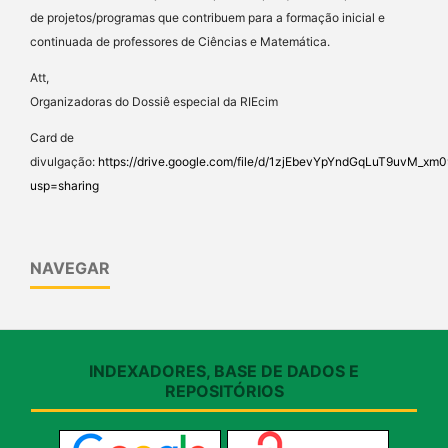
de projetos/programas que contribuem para a formação inicial e
continuada de professores de Ciências e Matemática.
Att,
Organizadoras do Dossiê especial da RIEcim
Card de
divulgação:
https://drive.google.com/file/d/1zjEbevYpYndGqLuT9uvM_x
usp=sharing
NAVEGAR
INDEXADORES, BASE DE DADOS E
REPOSITÓRIOS