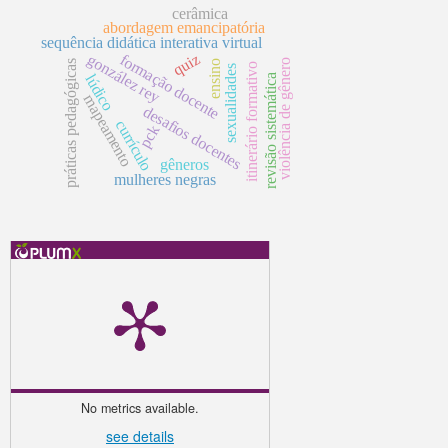
cerâmica
abordagem emancipatória
sequência didática interativa virtual
quiz
gonzález rey
formação docente
violência de gênero
ensino
práticas pedagógicas
itinerário formativo
sexualidades
lúdico
revisão sistemática
mapeamento
desafios docentes
currículo
pck
gêneros
mulheres negras
No metrics available.
see details