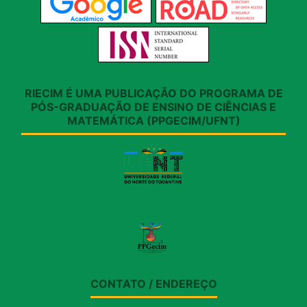
RIECIM É UMA PUBLICAÇÃO DO PROGRAMA DE
PÓS-GRADUAÇÃO DE ENSINO DE CIÊNCIAS E
MATEMÁTICA (PPGECIM/UFNT)
CONTATO / ENDEREÇO