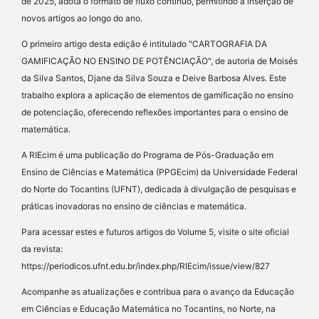
de 2025, adota o formato de fluxo contínuo, permitindo a inserção de
novos artigos ao longo do ano.
O primeiro artigo desta edição é intitulado "CARTOGRAFIA DA
GAMIFICAÇÃO NO ENSINO DE POTÊNCIAÇÃO", de autoria de Moisés
da Silva Santos, Djane da Silva Souza e Deive Barbosa Alves. Este
trabalho explora a aplicação de elementos de gamificação no ensino
de potenciação, oferecendo reflexões importantes para o ensino de
matemática.
A RIEcim é uma publicação do Programa de Pós-Graduação em
Ensino de Ciências e Matemática (PPGEcim) da Universidade Federal
do Norte do Tocantins (UFNT), dedicada à divulgação de pesquisas e
práticas inovadoras no ensino de ciências e matemática.
Para acessar estes e futuros artigos do Volume 5, visite o site oficial
da revista:
https://periodicos.ufnt.edu.br/index.php/RIEcim/issue/view/827
Acompanhe as atualizações e contribua para o avanço da Educação
em Ciências e Educação Matemática no Tocantins, no Norte, na