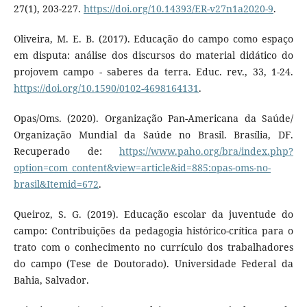
27(1), 203-227.
https://doi.org/10.14393/ER-v27n1a2020-9
.
Oliveira, M. E. B. (2017). Educação do campo como espaço
em disputa: análise dos discursos do material didático do
projovem campo - saberes da terra. Educ. rev., 33, 1-24.
https://doi.org/10.1590/0102-4698164131
.
Opas/Oms. (2020). Organização Pan-Americana da Saúde/
Organização Mundial da Saúde no Brasil. Brasília, DF.
Recuperado de:
https://www.paho.org/bra/index.php?
option=com_content&view=article&id=885:opas-oms-no-
brasil&Itemid=672
.
Queiroz, S. G. (2019). Educação escolar da juventude do
campo: Contribuições da pedagogia histórico-crítica para o
trato com o conhecimento no currículo dos trabalhadores
do campo (Tese de Doutorado). Universidade Federal da
Bahia, Salvador.