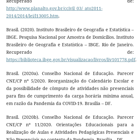
Recuperado de:
http://www.planalto.gov.br/ccivil_03/_ato2011-
2014/2014/lei/l13005.htm
.
Brasil. (2020). Instituto Brasileiro de Geografia e Estatística –
IBGE. Pesquisa Nacional por Amostra de Domicílios. Instituto
Brasileiro de Geografia e Estatística – IBGE. Rio de Janeiro.
Recuperado de:
https://biblioteca.ibge.gov.br/visualizacao/livros/liv101778.pdf
.
Brasil. (2020a). Conselho Nacional de Educação. Parecer
CNE/CP nº 5/2020. Reorganização do Calendário Escolar e
da possibilidade de cômputo de atividades não presenciais
para fins de cumprimento da carga horária mínima anual,
em razão da Pandemia da COVID-19. Brasília – DF.
Brasil. (2020b). Conselho Nacional de Educação. Parecer
CNE/CP nº 11/2020. Orientações Educacionais para a
Realização de Aulas e Atividades Pedagógicas Presenciais e
Não Presenciais no contexto da Pandemia. Brasília – DF.