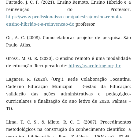
Furtado, J. C. F. (2021). Ensino Remoto, Ensino Híbrido e a
reinvenção do Professor.
https://www.profissionaissa.com/palestra/ensino-remoto-
ensino-hibrido-e-a-reinvencao-do
professor
Gil, A. C. (2008). Como elaborar projetos de pesquisa. São
Paulo, Atlas.
Grossi, M. G. R. (2020). O ensino remoto é uma modalidade
de educação. Recuperado de:
https://avacefetmg.org.br
.
Lagares, R. (2020). (Org.). Rede Colaboração Tocantins.
Caderno Educação Municipal – Gestão da Educação:
validação das ações administrativas e pedagógico-
curriculares e finalização do ano letivo de 2020. Palmas –
TO.
Lima, T. C. S., & Mioto, R. C. T. (2007). Procedimentos
metodológicos na construção do conhecimento científico: a
pesquisa bibliográfica. Rev. Katálysis, 10(N.esp). 37-45,