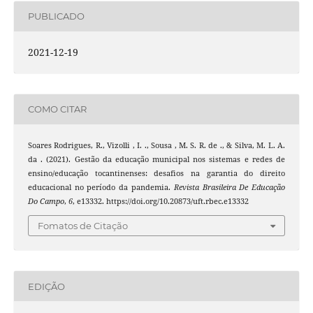
PUBLICADO
2021-12-19
COMO CITAR
Soares Rodrigues, R., Vizolli , I. ., Sousa , M. S. R. de ., & Silva, M. L. A.
da . (2021). Gestão da educação municipal nos sistemas e redes de
ensino/educação tocantinenses: desafios na garantia do direito
educacional no período da pandemia.
Revista Brasileira De Educação
Do Campo
,
6
, e13332. https://doi.org/10.20873/uft.rbec.e13332
Fomatos de Citação
EDIÇÃO