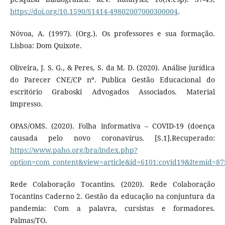
https://doi.org/10.1590/S1414-49802007000300004
.
Nóvoa, A. (1997). (Org.). Os professores e sua formação.
Lisboa: Dom Quixote.
Oliveira, J. S. G., & Peres, S. da M. D. (2020). Análise jurídica
do Parecer CNE/CP nº. Publica Gestão Educacional do
escritório Graboski Advogados Associados. Material
impresso.
OPAS/OMS. (2020). Folha informativa – COVID-19 (doença
causada pelo novo coronavírus. [S.1].Recuperado:
https://www.paho.org/bra/index.php?
option=com_content&view=article&id=6101:covid19&Itemid=87
Rede Colaboração Tocantins. (2020). Rede Colaboração
Tocantins Caderno 2. Gestão da educação na conjuntura da
pandemia: Com a palavra, cursistas e formadores.
Palmas/TO.