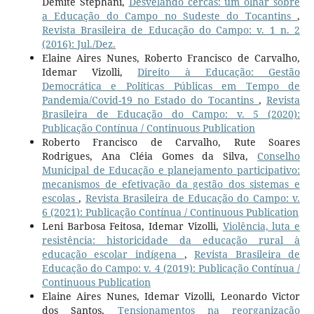
Demite Stephani,
Desvelando cercas: um olhar sobre
a Educação do Campo no Sudeste do Tocantins
,
Revista Brasileira de Educação do Campo: v. 1 n. 2
(2016): Jul./Dez.
Elaine Aires Nunes, Roberto Francisco de Carvalho,
Idemar Vizolli,
Direito à Educação: Gestão
Democrática e Políticas Públicas em Tempo de
Pandemia/Covid-19 no Estado do Tocantins
,
Revista
Brasileira de Educação do Campo: v. 5 (2020):
Publicação Contínua / Continuous Publication
Roberto Francisco de Carvalho, Rute Soares
Rodrigues, Ana Cléia Gomes da Silva,
Conselho
Municipal de Educação e planejamento participativo:
mecanismos de efetivação da gestão dos sistemas e
escolas
,
Revista Brasileira de Educação do Campo: v.
6 (2021): Publicação Contínua / Continuous Publication
Leni Barbosa Feitosa, Idemar Vizolli,
Violência, luta e
resistência: historicidade da educação rural à
educação escolar indígena
,
Revista Brasileira de
Educação do Campo: v. 4 (2019): Publicação Contínua /
Continuous Publication
Elaine Aires Nunes, Idemar Vizolli, Leonardo Victor
dos Santos,
Tensionamentos na reorganização