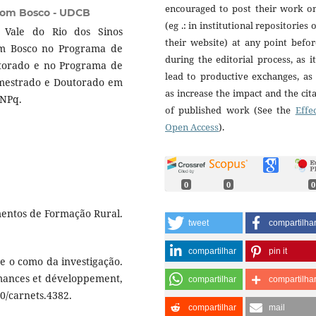
encouraged to post their work on
Dom Bosco - UDCB
(eg .: in institutional repositories 
 Vale do Rio dos Sinos
their website) at any point befo
Dom Bosco no Programa de
during the editorial process, as i
torado e no Programa de
lead to productive exchanges, as
 mestrado e Doutorado em
as increase the impact and the cit
CNPq.
of published work (See the
Effe
Open Access
).
0
0
0
mentos de Formação Rural.
tweet
compartilha
compartilhar
pin it
 e o como da investigação.
rmances et développement,
compartilhar
compartilha
00/carnets.4382.
compartilhar
mail