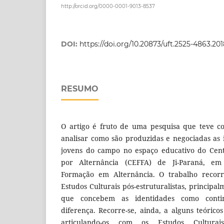
http://orcid.org/0000-0001-9013-8537
DOI:
https://doi.org/10.20873/uft.2525-4863.2
RESUMO
O artigo é fruto de uma pesquisa que teve co
analisar como são produzidas e negociadas as 
jovens do campo no espaço educativo do Cent
por Alternância (CEFFA) de Ji-Paraná, e
Formação em Alternância. O trabalho recor
Estudos Culturais pós-estruturalistas, principal
que concebem as identidades como contin
diferença. Recorre-se, ainda, a alguns teóri
articulando-os com os Estudos Cultura