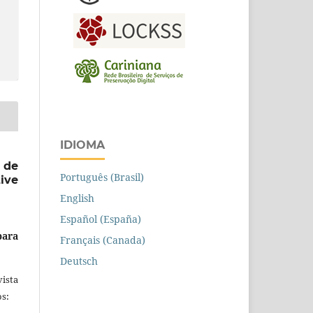
IDIOMA
 de
Português (Brasil)
ive
English
Español (España)
para
Français (Canada)
Deutsch
ista
s: