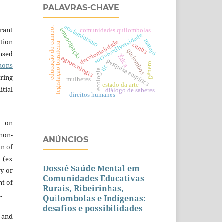
PALAVRAS-CHAVE
ecofeminismo
grant
educação do campo.
emancipação
comunidades quilombolas
sociobiodiversidade
ation
marajó
decolonialidade
legislação brasileira
cunha
quilombos
ensed
´Ética
agroecologia
pesquisa empírica
mons
gênero
tic
ecologia
aring
mulheres
estado da arte
itial
diálogo de saberes
direitos humanos
e on
 non-
ANÚNCIOS
on of
l (ex
Dossiê Saúde Mental em
ry or
Comunidades Educativas
nt of
Rurais, Ribeirinhas,
.
Quilombolas e Indígenas:
desafios e possibilidades
 and