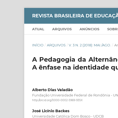
REVISTA BRASILEIRA DE EDUCA
ATUAL
ARQUIVOS
ANÚNCIOS
SOB
INÍCIO
/
ARQUIVOS
/
V. 3 N. 2 (2018): MAI./AGO.
/
Ar
A Pedagogia da Alternân
A ênfase na identidade q
Alberto Dias Valadão
Fundação Universidade Federal de Rondônia - U
http://orcid.org/0000-0002-5969-935X
José Licínio Backes
Universidade Católica Dom Bosco - UDCB