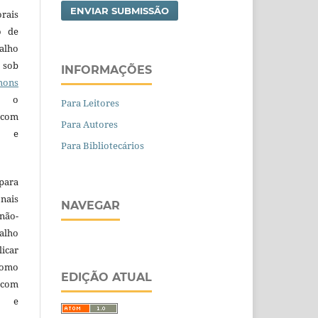
ENVIAR SUBMISSÃO
orais
o de
alho
 sob
INFORMAÇÕES
ons
 o
Para Leitores
 com
Para Autores
a e
Para Bibliotecários
para
nais
NAVEGAR
 não-
alho
licar
como
EDIÇÃO ATUAL
com
a e