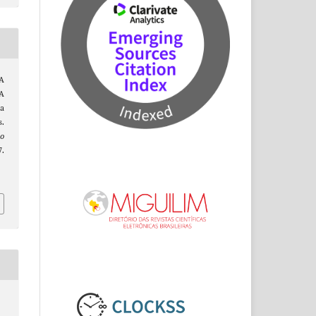
 A
A
na
.
o
.