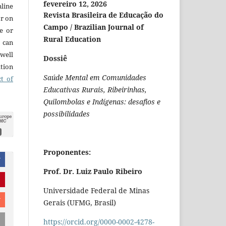
fevereiro 12, 2026
line
Revista Brasileira de Educação do
or on
Campo / Brazilian Journal of
re or
Rural Education
t can
 well
Dossiê
ation
Saúde Mental em Comunidades
ct of
Educativas Rurais, Ribeirinhas,
Quilombolas e Indígenas: desafios e
possibilidades
Proponentes:
r
Prof. Dr. Luiz Paulo Ribeiro
Universidade Federal de Minas
r
Gerais (UFMG, Brasil)
https://orcid.org/0000-0002-4278-