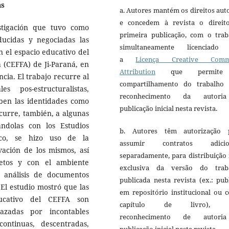
as
a. Autores mantém os direitos aut
e concedem à revista o direit
stigación que tuvo como
primeira publicação, com o trab
ducidas y negociadas las
simultaneamente licenciado
n el espacio educativo del
a
Licença Creative Comm
 (CEFFA) de Ji-Paraná, en
Attribution
que permite
ia. El trabajo recurre al
compartilhamento do trabalho
 pos-estructuralistas,
reconhecimento da autori
iben las identidades como
publicação inicial nesta revista.
ecurre, también, a algunas
ndolas con los Estudios
b. Autores têm autorização 
ico, se hizo uso de la
assumir contratos adicio
vación de los mismos, así
separadamente, para distribuição
jetos y con el ambiente
exclusiva da versão do trab
 análisis de documentos
publicada nesta revista (ex.: pub
 El estudio mostró que las
em repositório institucional ou 
ucativo del CEFFA son
capítulo de livro), 
lazadas por incontables
reconhecimento de autori
ontinuas, descentradas,
publicação inicial nesta revista.