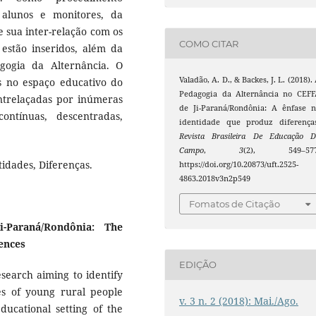
 alunos e monitores, da
 sua inter-relação com os
COMO CITAR
estão inseridos, além da
gogia da Alternância. O
Valadão, A. D., & Backes, J. L. (2018).
s no espaço educativo do
Pedagogia da Alternância no CEFF
entrelaçadas por inúmeras
de Ji-Paraná/Rondônia: A ênfase 
ontínuas, descentradas,
identidade que produz diferenças
Revista Brasileira De Educação D
Campo
,
3
(2), 549–577
idades, Diferenças.
https://doi.org/10.20873/uft.2525-
4863.2018v3n2p549
Fomatos de Citação
-Paraná/Rondônia: The
ences
EDIÇÃO
earch aiming to identify
ces of young rural people
v. 3 n. 2 (2018): Mai./Ago.
ucational setting of the