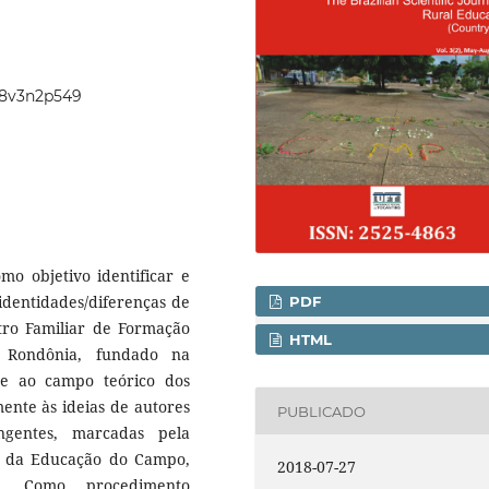
018v3n2p549
mo objetivo identificar e
identidades/diferenças de
PDF
ro Familiar de Formação
HTML
m Rondônia, fundado na
re ao campo teórico dos
mente às ideias de autores
PUBLICADO
gentes, marcadas pela
cos da Educação do Campo,
2018-07-27
is. Como procedimento