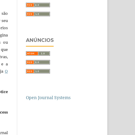
 são
r seu
órios
gina
ANÚNCIOS
s ou
 que
ivas,
 e a
eja
O
tice
Open Journal Systems
cess
urnal