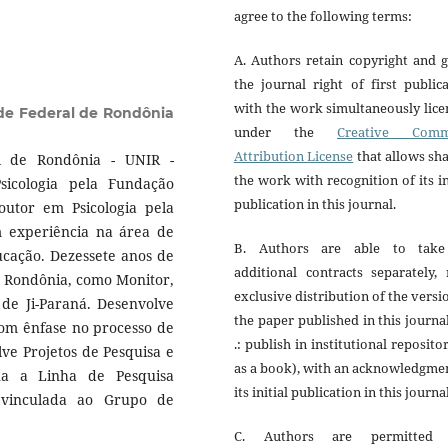
agree to the following terms:
A. Authors retain copyright and 
the journal right of first public
with the work simultaneously lic
de Federal de Rondônia
under the
Creative Com
Attribution License
that allows sh
l de Rondônia - UNIR -
the work with recognition of its in
icologia pela Fundação
publication in this journal.
utor em Psicologia pela
 experiência na área de
B. Authors are able to tak
ação. Dezessete anos de
additional contracts separately,
m Rondônia, como Monitor,
exclusive distribution of the versi
de Ji-Paraná. Desenvolve
the paper published in this journa
com ênfase no processo de
.: publish in institutional reposito
ve Projetos de Pesquisa e
as a book), with an acknowledgme
a a Linha de Pesquisa
its initial publication in this journal
vinculada ao Grupo de
C. Authors are permitted