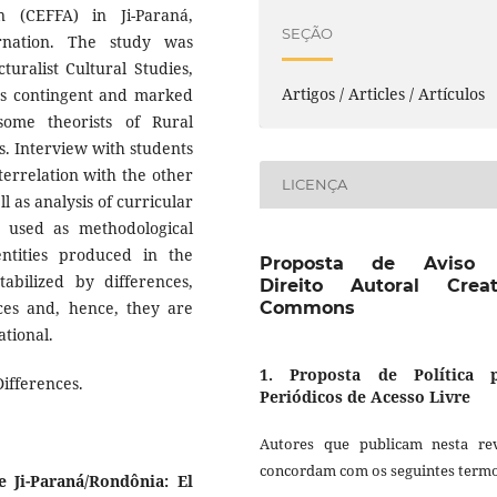
n (CEFFA) in Ji-Paraná,
SEÇÃO
rnation. The study was
turalist Cultural Studies,
Artigos / Articles / Artículos
 as contingent and marked
some theorists of Rural
s. Interview with students
terrelation with the other
LICENÇA
 as analysis of curricular
 used as methodological
ntities produced in the
Proposta de Aviso
abilized by differences,
Direito Autoral Creat
ces and, hence, they are
Commons
tional.
1. Proposta de Política 
Differences.
Periódicos de Acesso Livre
Autores que publicam nesta rev
concordam com os seguintes termo
 Ji-Paraná/Rondônia: El